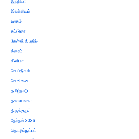
இந்தியா
இலக்கியம்
உலகம்
கட்டுரை
கேள்வி & பதில்
க்ரைம்
சினிமா
செய்திகள்
சென்னை
தமிழ்நாடு
தலையங்கம்
திருக்குறள்
தேர்தல் 2026
தொழில்நுட்பம்