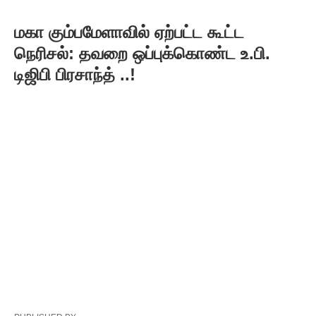
மகா கும்பமேளாவில் ஏற்பட்ட கூட்ட
நெரிசல்: தவறை ஒப்புக்கொண்ட உ.பி.
டிஜிபி பிரசாந்த் ..!