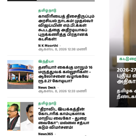
தமிழ்நாடு
காவிரியைத் திசைதிருப்பும்
அரசியல் நாடகம்! முதல்வர்
விஜய்யின் எம்.பி.க்கள்
கூட்டத்தை அதிரடியாகப்
புறக்கணித்த பிரதானக்
கட்சிகள்!
N K Moorthi
-
ஆகஸ்ட் 8, 2026 12:38 மணி
கட்டுர
இந்தியா
தனியார் கைக்கு மாறும் 16
2026-
மருத்துவக் கல்லூரிகள்! –
புதிய 
ஆலோசனை வழங்கவே
அதிகா
ரூ.8.27 கோடியா?
News Desk
-
தமிழக அ
ஆகஸ்ட் 8, 2026 12:33 மணி
நீண்டக
தமிழ்நாடு
“திராவிட இயக்கத்தின்
கோடாரிக் காம்புகளாக
மாறிய வைகோ – துரை
வைகோ”: மல்லை சத்யா
கடும் விமர்சனம்!
News365
-