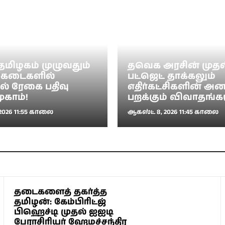
தமிழகம் முழுவதும்
தவெக அரசின் முதல
 கடைகளில்
பட்ஜெட் தாக்கலும்
் ரேகை பதிவு
எதிர்கட்சிகளின் அன
முகாம்!
பறக்கும் விவாதங்க
2026 11:55 காலை
ஆகஸ்ட் 8, 2026 11:45 காலை
தடைகளைத் தகர்த்த
தமிழன்: கேம்பிரிட்ஜ்
பிஹெச்டி முதல் ஐஐடி
பேராசிரியர் ஹேமச்சந்திர