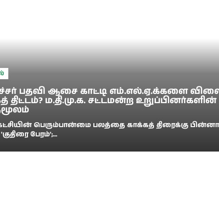
்
சர் பதவி ஆசை காட்டி எம்.எல்.ஏ.க்களை விலை
் திட்டம்? ம.தி.மு.க. சட்டமன்ற உறுப்பினர்களின்
ுமூலம்
்சியின் பெரும்பான்மை பலத்தை காக்கத் திரைக்கு பின்னா
'குதிரை பேரம்';...