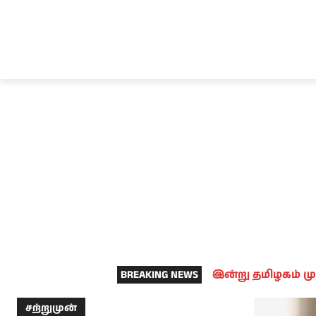
சென்னை
தமிழ்நாடு
ஆவடி
இ
BREAKING NEWS
இன்று தமிழகம் மு
சற்றுமுன்