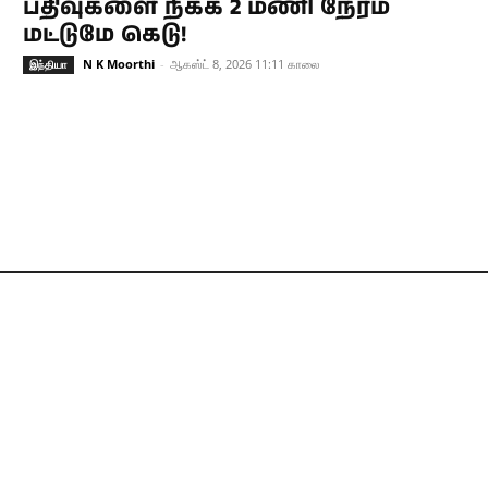
பதிவுகளை நீக்க 2 மணி நேரம்
மட்டுமே கெடு!
N K Moorthi
-
ஆகஸ்ட் 8, 2026 11:11 காலை
இந்தியா