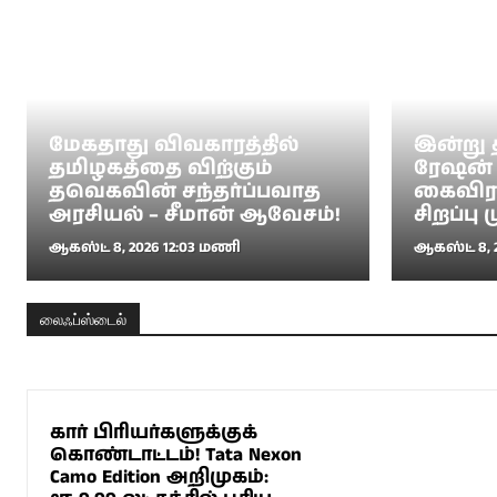
மேகதாது விவகாரத்தில்
இன்று 
தமிழகத்தை விற்கும்
ரேஷன்
தவெகவின் சந்தர்ப்பவாத
கைவிரல
அரசியல் – சீமான் ஆவேசம்!
சிறப்பு 
ஆகஸ்ட் 8, 2026 12:03 மணி
ஆகஸ்ட் 8, 
லைஃப்ஸ்டைல்
கார் பிரியர்களுக்குக்
கொண்டாட்டம்! Tata Nexon
Camo Edition அறிமுகம்: