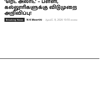
‘ரெட் அலர்ட்’ – பள்ளி,
கல்லூரிகளுக்கு விடுமுறை
அறிவிப்பு!
N K Moorthi
-
ஆகஸ்ட் 8, 2026 10:55 காலை
Breaking News