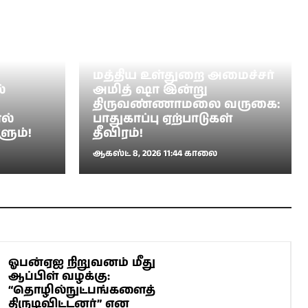
மத்திய உள்துறை அமைச்சர்
்
அமித் ஷா இன்று
திருவண்ணாமலை வருகை:
ல்
பாதுகாப்பு ஏற்பாடுகள்
ளும்!
தீவிரம்!
ஆகஸ்ட் 8, 2026 11:44 காலை
ஓபன்ஏஐ நிறுவனம் மீது
ஆப்பிள் வழக்கு:
“தொழில்நுட்பங்களைத்
திருடிவிட்டனர்” என