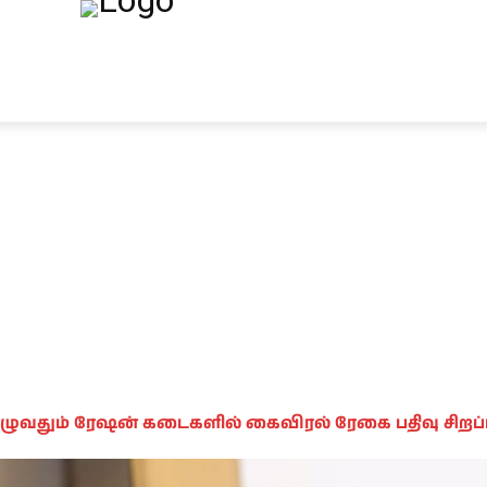
ந்தியா
உலகம்
அரசியல்
சினிமா
தேர்தல் 2026
ழுவதும் ரேஷன் கடைகளில் கைவிரல் ரேகை பதிவு சிறப்பு