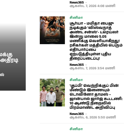
News365
-
ஆகஸ்ட் 7, 2026 4:08 மணி
சினிமா
சூர்யா – மமிதா பைஜு
நடிக்கும் ‘விஸ்வநாத்
அண்ட் சன்ஸ்’- ட்ரெய்லர்
இன்று மாலை 5.05
மணிக்கு வெளியாகிறது!
ரசிகர்கள் மத்தியில் பெரும்
எதிர்பார்ப்பை
க்கு
ஏற்படுத்தியுள்ள புதிய
திரைப்படைப்பு!
 அதிரடி
News365
-
ஆகஸ்ட் 7, 2026 3:54 மணி
ல்
சினிமா
‘குப்பி’ வெற்றிக்குப் பின்
மீண்டும் இணையும்
டொவினோ தாமஸ் –
ஜான்பால் ஜார்ஜ் கூட்டணி:
10 ஆண்டு நிறைவில்
பிரம்மாண்ட அறிவிப்பு
News365
-
ஆகஸ்ட் 6, 2026 5:50 மணி
சினிமா