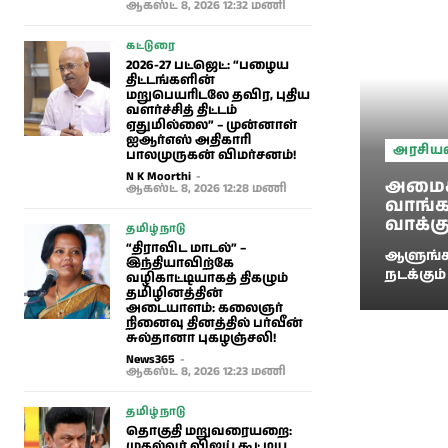
ஆகஸ்ட் 8, 2026 12:32 மணி
கட்டுரை
2026-27 பட்ஜெட்: “பழைய
திட்டங்களின்
மறுபெயரிடலே தவிர, புதிய
வளர்ச்சித் திட்டம்
ஏதுமில்லை” – முன்னாள்
ஐஆர்எஸ் அதிகாரி
அரசியல
பாலமுருகன் விமர்சனம்!
N K Moorthi
-
அமைச்
ஆகஸ்ட் 8, 2026 12:28 மணி
வாங்கத
வாக்க
தமிழ்நாடு
“திராவிட மாடல்” –
ஆளுங்கட
இந்தியாவிற்கே
நடக்கும் 
வழிகாட்டியாகத் திகழும்
தமிழினத்தின்
அடையாளம்: கலைஞர்
நினைவு தினத்தில் பர்வீன்
சுல்தானா புகழஞ்சலி!
News365
-
ஆகஸ்ட் 8, 2026 12:23 மணி
தமிழ்நாடு
​தொகுதி மறுவரையறை:
முதல்வர் விஜய் கூட்டிய