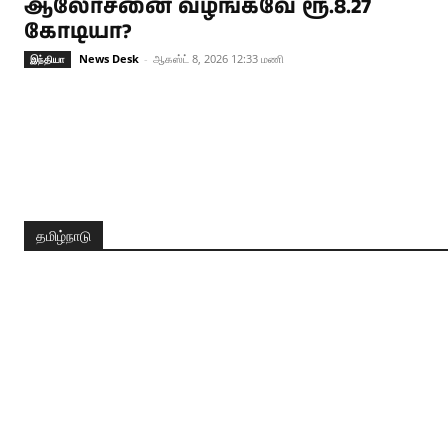
ஆலோசனை வழங்கவே ரூ.8.27
கோடியா?
News Desk
-
ஆகஸ்ட் 8, 2026 12:33 மணி
இந்தியா
தமிழ்நாடு