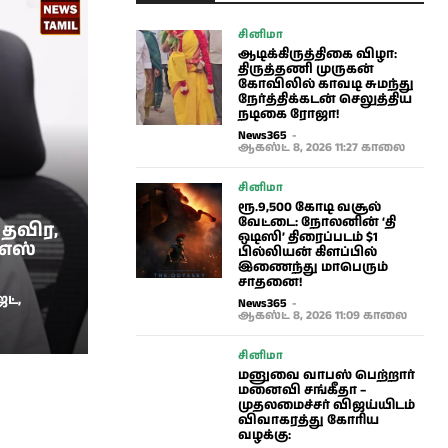
சினிமா
ஆடிக்கிருத்திகை விழா:
திருத்தணி முருகன்
கோவிலில் காவடி சுமந்து
நேர்த்திக்கடன் செலுத்திய
நடிகை ரோஜா!
News365
-
ஆகஸ்ட் 8, 2026 11:27 காலை
சினிமா
ரூ.9,500 கோடி வசூல்
வேட்டை: நோலனின் ‘தி
 தவிர,
ஒடிஸி’ திரைப்படம் $1
்எஸ்
பில்லியன் கிளப்பில்
இணைந்து மாபெரும்
சாதனை!
ட்,
News365
-
ஆகஸ்ட் 8, 2026 11:09 காலை
சினிமா
மனுவை வாபஸ் பெற்றார்
மனைவி சங்கீதா –
முதலமைச்சர் விஜய்யிடம்
விவாகரத்து கோரிய
வழக்கு: