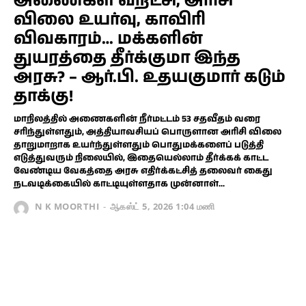
அணைகள் வறட்சி, அரிசி
விலை உயர்வு, காவிரி
விவகாரம்… மக்களின்
துயரத்தை தீர்க்குமா இந்த
அரசு? – ஆர்.பி. உதயகுமார் கடும்
தாக்கு!
மாநிலத்தில் அணைகளின் நீர்மட்டம் 53 சதவீதம் வரை
சரிந்துள்ளதும், அத்தியாவசியப் பொருளான அரிசி விலை
தாறுமாறாக உயர்ந்துள்ளதும் பொதுமக்களைப் படுத்தி
எடுத்துவரும் நிலையில், இதையெல்லாம் தீர்க்கக் காட்ட
வேண்டிய வேகத்தை அரசு எதிர்க்கட்சித் தலைவர் கைது
நடவடிக்கையில் காட்டியுள்ளதாக முன்னாள்...
N K MOORTHI
-
ஆகஸ்ட் 5, 2026 1:04 மணி