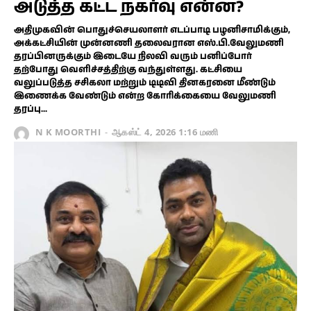
அடுத்த கட்ட நகர்வு என்ன?
அதிமுகவின் பொதுச்செயலாளர் எடப்பாடி பழனிசாமிக்கும்,
அக்கட்சியின் முன்னணி தலைவரான எஸ்.பி.வேலுமணி
தரப்பினருக்கும் இடையே நிலவி வரும் பனிப்போர்
தற்போது வெளிச்சத்திற்கு வந்துள்ளது. கட்சியை
வலுப்படுத்த சசிகலா மற்றும் டிடிவி தினகரனை மீண்டும்
இணைக்க வேண்டும் என்ற கோரிக்கையை வேலுமணி
தரப்பு...
N K MOORTHI
-
ஆகஸ்ட் 4, 2026 1:16 மணி