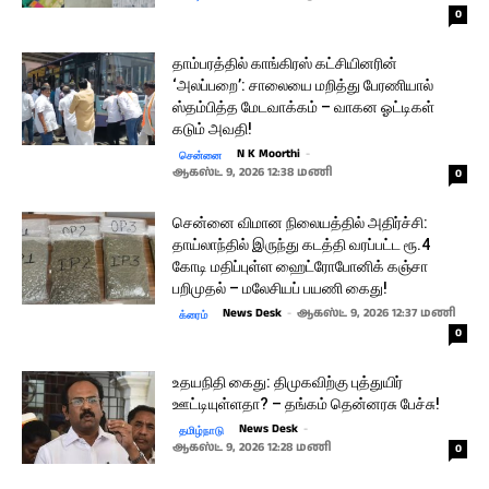
0
தாம்பரத்தில் காங்கிரஸ் கட்சியினரின்
‘அலப்பறை’: சாலையை மறித்து பேரணியால்
ஸ்தம்பித்த மேடவாக்கம் – வாகன ஓட்டிகள்
கடும் அவதி!
N K Moorthi
-
சென்னை
ஆகஸ்ட் 9, 2026 12:38 மணி
0
சென்னை விமான நிலையத்தில் அதிர்ச்சி:
தாய்லாந்தில் இருந்து கடத்தி வரப்பட்ட ரூ.4
கோடி மதிப்புள்ள ஹைட்ரோபோனிக் கஞ்சா
பறிமுதல் – மலேசியப் பயணி கைது!
News Desk
-
ஆகஸ்ட் 9, 2026 12:37 மணி
க்ரைம்
0
உதயநிதி கைது: திமுகவிற்கு புத்துயிர்
ஊட்டியுள்ளதா? – தங்கம் தென்னரசு பேச்சு!
News Desk
-
தமிழ்நாடு
ஆகஸ்ட் 9, 2026 12:28 மணி
0