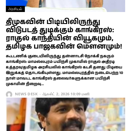
அரசியல்
திமுகவின் பிடியிலிருந்து
விடுபடத் துடிக்கும் காங்கிரஸ்:
ராகுல் காந்தியின் வியூகமும்,
தமிழக பாஜகவின் மௌனமும்!
கூட்டணிக் குடையிலிருந்து தன்னாட்சி நோக்கி நகரும்
காங்கிரஸ்: மாமல்லபுரம் பயிற்சி முகாமில் ராகுல் அதிரடி
உத்தரவு!தமிழக அரசியலில் காங்கிரஸ் கட்சி தனது பிடியை
இறுக்கத் தொடங்கியுள்ளது. மாமல்லபுரத்தில் நடைபெற்ற 10
நாள் மாவட்ட காங்கிரஸ் தலைவர்களுக்கான பயிற்சி
முகாமின் நிறைவு...
NEWS DESK
-
ஆகஸ்ட் 2, 2026 10:09 மணி