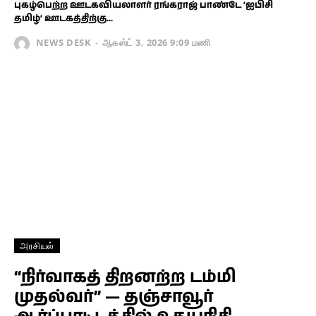
புகழ்பெற்ற ஊடகவியலாளர் ரங்கராஜ் பாண்டே ‘ஐபிசி
தமிழ்’ ஊடகத்திற்கு...
NEWS DESK
-
ஆகஸ்ட் 3, 2026 9:09 மணி
அரசியல்
“நிர்வாகத் திறனற்ற டம்மி
முதல்வர்” — தஞ்சாவூர்