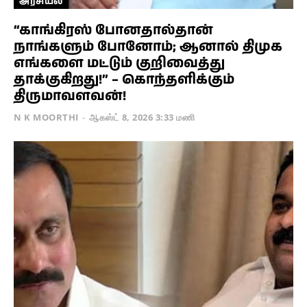
அரசியல்
“காங்கிரஸ் போனதால்தான்
நாங்களும் போனோம்; ஆனால் திமுக
எங்களை மட்டும் குறிவைத்து
தாக்குகிறது!” – கொந்தளிக்கும்
திருமாவளவன்!
N K MOORTHI
-
ஆகஸ்ட் 8, 2026 3:33 மணி