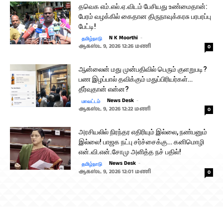
தவெக எம்.எல்.ஏ.விடம் பேசியது உண்மைதான்:
பேரம் வழக்கில் கைதான திருநாவுக்கரசு பரபரப்பு
பேட்டி!
N K Moorthi
-
தமிழ்நாடு
ஆகஸ்ட் 9, 2026 12:26 மணி
0
ஆன்லைன் மது முன்பதிவில் பெரும் குளறுபடி?
பண இழப்பால் தவிக்கும் மதுப்பிரியர்கள்…
தீர்வுதான் என்ன?
News Desk
-
மாவட்டம்
ஆகஸ்ட் 9, 2026 12:22 மணி
0
அரசியலில் நிரந்தர எதிரியும் இல்லை, நண்பனும்
இல்லை! பாஜக நட்பு சர்ச்சைக்கு… கனிமொழி
என்.வி.என்.சோமு அளித்த நச் பதில்!
News Desk
-
தமிழ்நாடு
ஆகஸ்ட் 9, 2026 12:01 மணி
0