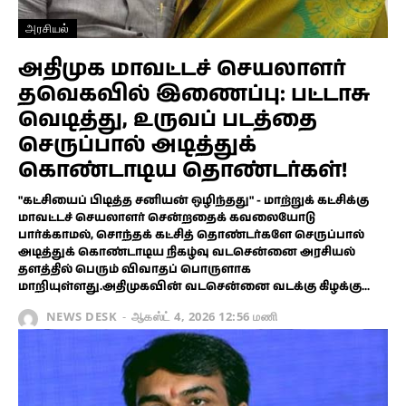
அரசியல்
அதிமுக மாவட்டச் செயலாளர்
தவெகவில் இணைப்பு: பட்டாசு
வெடித்து, உருவப் படத்தை
செருப்பால் அடித்துக்
கொண்டாடிய தொண்டர்கள்!
"கட்சியைப் பிடித்த சனியன் ஒழிந்தது" - மாற்றுக் கட்சிக்கு
மாவட்டச் செயலாளர் சென்றதைக் கவலையோடு
பார்க்காமல், சொந்தக் கட்சித் தொண்டர்களே செருப்பால்
அடித்துக் கொண்டாடிய நிகழ்வு வடசென்னை அரசியல்
தளத்தில் பெரும் விவாதப் பொருளாக
மாறியுள்ளது.அதிமுகவின் வடசென்னை வடக்கு கிழக்கு...
NEWS DESK
-
ஆகஸ்ட் 4, 2026 12:56 மணி