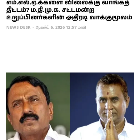
எம்.எல்.ஏ.க்களை விலைக்கு வாங்கத்
திட்டம்? ம.தி.மு.க. சட்டமன்ற
உறுப்பினர்களின் அதிரடி வாக்குமூலம்
NEWS DESK
-
ஆகஸ்ட் 6, 2026 12:57 மணி