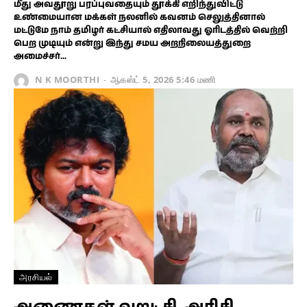
மீது அவதூறு பரப்புவதையும் தூக்கி எறிந்துவிட்டு
உண்மையான மக்கள் நலனில் கவனம் செலுத்தினால்
மட்டுமே நாம் தமிழர் கட்சியால் எதிலாவது ஓரிடத்தில் வெற்றி
பெற முடியும் என்று இந்து சமய அறநிலையத்துறை
அமைச்சர்...
N K MOORTHI
-
ஆகஸ்ட் 5, 2026 5:46 மணி
அரசியல்