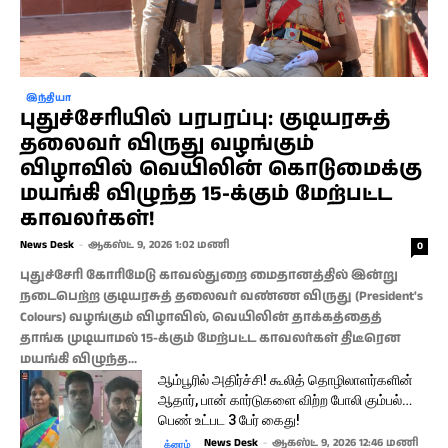
இந்தியா
புதுச்சேரியில் பரபரப்பு: குடியரசுத்
தலைவர் விருது வழங்கும்
விழாவில் வெயிலின் கொடுமைக்கு
மயங்கி விழுந்த 15-க்கும் மேற்பட்ட
காவலர்கள்!
News Desk
-
ஆகஸ்ட் 9, 2026 1:02 மணி
0
​புதுச்சேரி கோரிமேடு காவல்துறை மைதானத்தில் இன்று
நடைபெற்ற குடியரசுத் தலைவர் வண்ண விருது (President's
Colours) வழங்கும் விழாவில், வெயிலின் தாக்கத்தைத்
தாங்க முடியாமல் 15-க்கும் மேற்பட்ட காவலர்கள் திடீரென
மயங்கி விழுந்த...
ஆம்பூரில் அதிர்ச்சி! கூலித் தொழிலாளர்களின்
ஆதார், பான் கார்டுகளை விற்ற போலி கும்பல்…
பெண் உட்பட 3 பேர் கைது!
News Desk
-
ஆகஸ்ட் 9, 2026 12:46 மணி
க்ரைம்