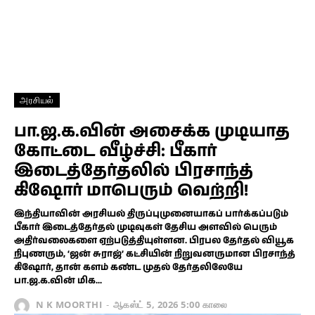
அரசியல்
பா.ஜ.க.வின் அசைக்க முடியாத
கோட்டை வீழ்ச்சி: பீகார்
இடைத்தேர்தலில் பிரசாந்த்
கிஷோர் மாபெரும் வெற்றி!
இந்தியாவின் அரசியல் திருப்புமுனையாகப் பார்க்கப்படும்
பீகார் இடைத்தேர்தல் முடிவுகள் தேசிய அளவில் பெரும்
அதிர்வலைகளை ஏற்படுத்தியுள்ளன. பிரபல தேர்தல் வியூக
நிபுணரும், ‘ஜன் சுராஜ்’ கட்சியின் நிறுவனருமான பிரசாந்த்
கிஷோர், தான் களம் கண்ட முதல் தேர்தலிலேயே
பா.ஜ.க.வின் மிக...
N K MOORTHI
-
ஆகஸ்ட் 5, 2026 5:00 காலை