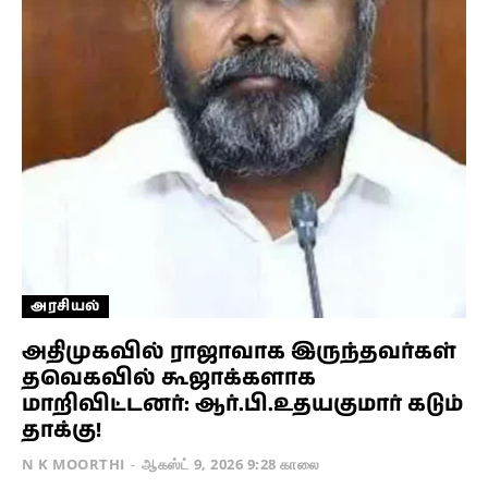
அரசியல்
அதிமுகவில் ராஜாவாக இருந்தவர்கள்
தவெகவில் கூஜாக்களாக
மாறிவிட்டனர்: ஆர்.பி.உதயகுமார் கடும்
தாக்கு!
N K MOORTHI
-
ஆகஸ்ட் 9, 2026 9:28 காலை