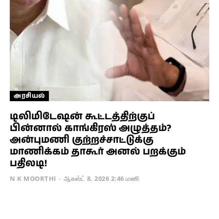
அரசியல்
டிலிமிடேஷன் கூட்டத்திற்குப்
பின்னால் காங்கிரஸ் அழுத்தம்?
அன்புமணி குற்றச்சாட்டுக்கு
மாணிக்கம் தாகூர் அனல் பறக்கும்
பதிலடி!
N K MOORTHI
-
ஆகஸ்ட் 8, 2026 2:46 மணி