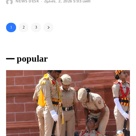
NEWS DESK
-
ஆகஸ்ட் 2, 2026 5:03 மணி
1
2
3
━ popular