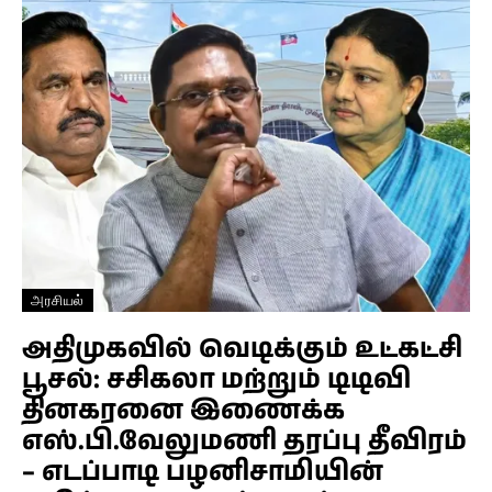
அரசியல்
அதிமுகவில் வெடிக்கும் உட்கட்சி
பூசல்: சசிகலா மற்றும் டிடிவி
தினகரனை இணைக்க
எஸ்.பி.வேலுமணி தரப்பு தீவிரம்
– எடப்பாடி பழனிசாமியின்