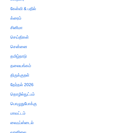
கேள்வி & பதில்
க்ரைம்
சினிமா
செய்திகள்
சென்னை
தமிழ்நாடு
தலையங்கம்
திருக்குறள்
தேர்தல் 2026
தொழில்நுட்பம்
பொழுதுபோக்கு
மாவட்டம்
லைஃப்ஸ்டைல்
வானிலை