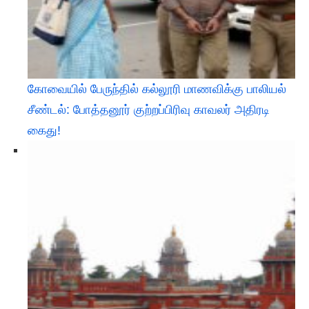
கோவையில் பேருந்தில் கல்லூரி மாணவிக்கு பாலியல்
சீண்டல்: போத்தனூர் குற்றப்பிரிவு காவலர் அதிரடி
கைது!