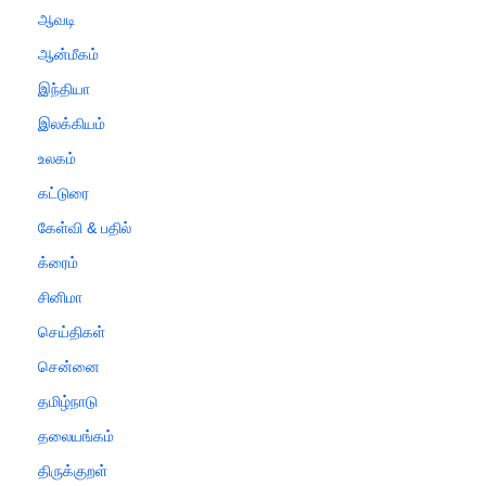
ஆவடி
ஆன்மீகம்
இந்தியா
இலக்கியம்
உலகம்
கட்டுரை
கேள்வி & பதில்
க்ரைம்
சினிமா
செய்திகள்
சென்னை
தமிழ்நாடு
தலையங்கம்
திருக்குறள்