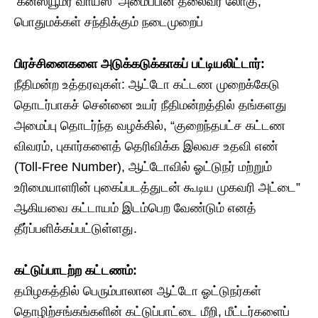
‘கன்ஸ்யூமர் வாய்ஸ்’ அமைப்பின் தலைவர் லோகு,
பொதுமக்கள் சந்திக்கும் நடைமுறைப்
பிரச்சினைகளை அடுக்கடுக்காகப் பட்டியலிட்டார்:
​நீதிமன்ற உத்தரவுகள்: ஆட்டோ கட்டண முறைக்கேடு
தொடர்பாகச் சென்னை உயர் நீதிமன்றத்தில் தங்களது
அமைப்பு தொடர்ந்த வழக்கில், “குறைந்தபட்ச கட்டண
விவரம், புகார்களைத் தெரிவிக்க இலவச உதவி எண்
(Toll-Free Number), ஆட்டோவில் ஓட்டுநர் மற்றும்
உரிமையாளரின் புகைப்படத்துடன் கூடிய முகவரி அட்டை”
ஆகியவை கட்டாயம் இடம்பெற வேண்டும் எனத்
தீர்ப்பளிக்கப்பட்டுள்ளது.
கட்டுப்பாடற்ற கட்டணம்:
தமிழகத்தில் பெரும்பாலான ஆட்டோ ஓட்டுநர்கள்
தொழிற்சங்கங்களின் கட்டுப்பாட்டை மீறி, மீட்டர்களைப்