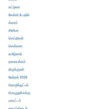
கட்டுரை
கேள்வி & பதில்
க்ரைம்
சினிமா
செய்திகள்
சென்னை
தமிழ்நாடு
தலையங்கம்
திருக்குறள்
தேர்தல் 2026
தொழில்நுட்பம்
பொழுதுபோக்கு
மாவட்டம்
லைஃப்ஸ்டைல்