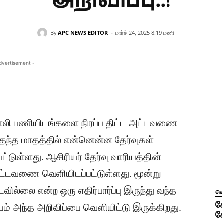
அறிவிப்பு..!
-
By
APC NEWS EDITOR
மார்ச் 24, 2025 8:19 மணி
dvertisement -
35 காலி பணியிடங்களை நிரப்ப திட்ட அட்டவணை
்தெந்த மாதத்தில் என்னென்ன தேர்வுகள்
ுள்ளது. ஆசிரியர் தேர்வு வாரியத்தின்
அட்டவணை வெளியிடப்பட்டுள்ளது. மூன்று
ில்லை என்ற ஒரு எதிர்பார்ப்பு இருந்து வந்த
ச
க
யம் அந்த அறிவிப்பை வெளியிட்டு இருக்கிறது.
க