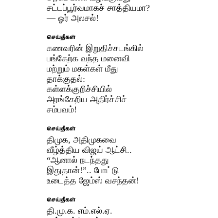
சட்டப்பூர்வமாகச் சாத்தியமா?
— ஓர் அலசல்!
செய்திகள்
கணவரின் இறுதிச்சடங்கில்
பங்கேற்க வந்த மனைவி
மற்றும் மகள்கள் மீது
தாக்குதல்:
கள்ளக்குறிச்சியில்
அரங்கேறிய அதிர்ச்சிச்
சம்பவம்!
செய்திகள்
திமுக, அதிமுகவை
வீழ்த்திய விஜய் ஆட்சி..
“ஆனால் நடந்தது
இதுதான்!”.. போட்டு
உடைத்த ஜேம்ஸ் வசந்தன்!
செய்திகள்
தி.மு.க. எம்.எல்.ஏ.