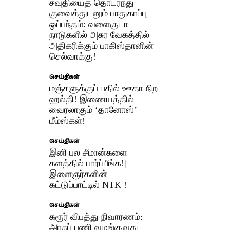
சவுதியைத் தொடர்ந்து
குவைத்துடனும் பாதுகாப்பு
ஒப்பந்தம்: வளைகுடா
நாடுகளில் அசுர வேகத்தில்
அதிகரிக்கும் பாகிஸ்தானின்
செல்வாக்கு!
செய்திகள்
மஞ்சளுக்குப் பதில் ஊதா நிற
ஹல்தி! இணையத்தில்
வைரலாகும் ‘தானோஸ்’
மீம்ஸ்கள்!
செய்திகள்
இனி பல சீமான்களை
களத்தில் பார்ப்பீங்க!|
இளைஞர்களின்
கட்டுப்பாட்டில் NTK !
செய்திகள்
கரூர் விபத்து நிவாரணம்:
அரசுப் பணி வழங்குவது