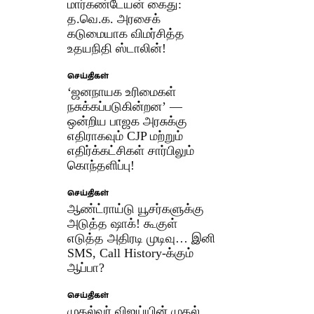
மார்கண்டேயன் கைது:
த.வெ.க. அரசைக்
கடுமையாக விமர்சித்த
உதயநிதி ஸ்டாலின்!
செய்திகள்
‘ஜனநாயக உரிமைகள்
நசுக்கப்படுகின்றன’ —
ஒன்றிய பாஜக அரசுக்கு
எதிராகவும் CJP மற்றும்
எதிர்க்கட்சிகள் சார்பிலும்
கொந்தளிப்பு!
செய்திகள்
ஆண்ட்ராய்டு யூசர்களுக்கு
அடுத்த ஷாக்! கூகுள்
எடுத்த அதிரடி முடிவு… இனி
SMS, Call History-க்கும்
ஆப்பா?
செய்திகள்
முதல்வர் விஜய்யின் முதல்