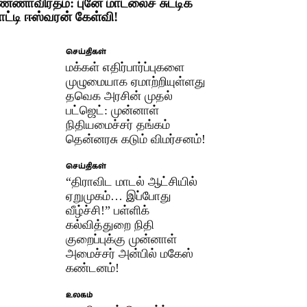
ண்ணாவிரதம்: புனே மாடலைச் சுட்டிக்
ாட்டி ஈஸ்வரன் கேள்வி!
செய்திகள்
மக்கள் எதிர்பார்ப்புகளை
முழுமையாக ஏமாற்றியுள்ளது
தவெக அரசின் முதல்
பட்ஜெட்: முன்னாள்
நிதியமைச்சர் தங்கம்
தென்னரசு கடும் விமர்சனம்!
செய்திகள்
“திராவிட மாடல் ஆட்சியில்
ஏறுமுகம்… இப்போது
வீழ்ச்சி!” பள்ளிக்
கல்வித்துறை நிதி
குறைப்புக்கு முன்னாள்
அமைச்சர் அன்பில் மகேஸ்
கண்டனம்!
உலகம்