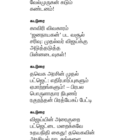
வேல்முருகன் கடும்
கண்டனம்!
கட்டுரை
காவிரி விவகாரம்
‘ஜனநாயகன்’ பட வசூல்
சரிவு: முதல்வர் விஜய்க்கு
அடுத்தடுத்த
பின்னடைவுகள்!
கட்டுரை
தவெக அரசின் முதல்
பட்ஜெட்: எதிர்பார்ப்புகளும்
ஏமாற்றங்களும்! – பிரபல
பொருளாதார நிபுணர்
ரகுநந்தன் பிரத்யேகப் பேட்டி
கட்டுரை
விஜய்யின் அரைகுறை
பட்ஜெட்டை மறைக்கவே
உதயநிதி கைது! தவெகவின்
அரசியல் நாடகங்களை