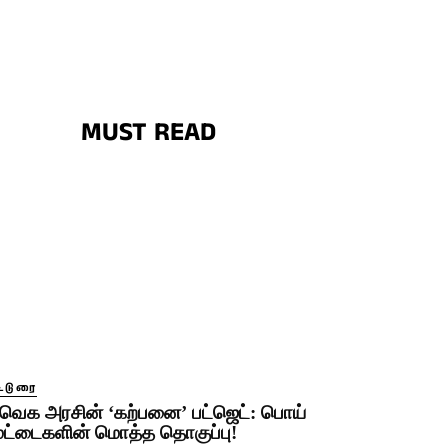
MUST READ
ட்டுரை
வெக அரசின் ‘கற்பனை’ பட்ஜெட்: பொய்
ூட்டைகளின் மொத்த தொகுப்பு!