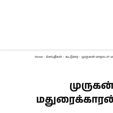
சென்னை
தமிழ்நாடு
ஆவடி
இ
Home
செய்திகள்
கட்டுரை
முருகன் மாநாடா? ம
முருகன
மதுரைக்காரன் 