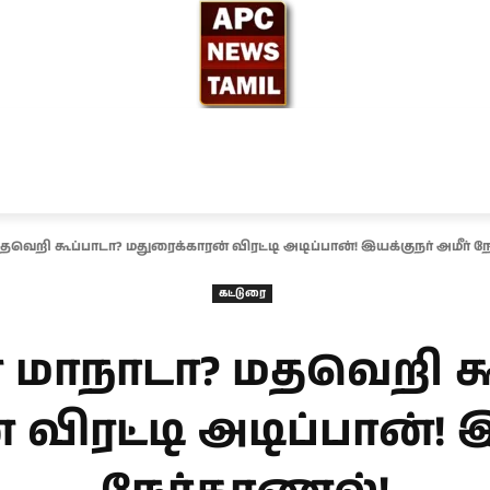
ந்தியா
உலகம்
அரசியல்
சினிமா
தேர்தல் 2026
தவெறி கூப்பாடா? மதுரைக்காரன் விரட்டி அடிப்பான்! இயக்குநர் அமீர் 
கட்டுரை
் மாநாடா? மதவெறி கூ
விரட்டி அடிப்பான்! இ