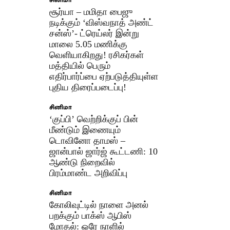
சினிமா
சூர்யா – மமிதா பைஜு
நடிக்கும் ‘விஸ்வநாத் அண்ட்
சன்ஸ்’- ட்ரெய்லர் இன்று
மாலை 5.05 மணிக்கு
வெளியாகிறது! ரசிகர்கள்
மத்தியில் பெரும்
எதிர்பார்ப்பை ஏற்படுத்தியுள்ள
புதிய திரைப்படைப்பு!
சினிமா
‘குப்பி’ வெற்றிக்குப் பின்
மீண்டும் இணையும்
டொவினோ தாமஸ் –
ஜான்பால் ஜார்ஜ் கூட்டணி: 10
ஆண்டு நிறைவில்
பிரம்மாண்ட அறிவிப்பு
சினிமா
கோலிவுட்டில் நாளை அனல்
பறக்கும் பாக்ஸ் ஆபிஸ்
மோதல்: ஒரே நாளில்