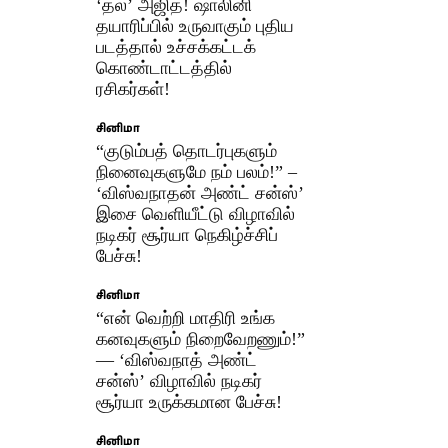
‘தல’ அஜித்! ஷாலினி
தயாரிப்பில் உருவாகும் புதிய
படத்தால் உச்சக்கட்டக்
கொண்டாட்டத்தில்
ரசிகர்கள்!
சினிமா
“குடும்பத் தொடர்புகளும்
நினைவுகளுமே நம் பலம்!” –
‘விஸ்வநாதன் அண்ட் சன்ஸ்’
இசை வெளியீட்டு விழாவில்
நடிகர் சூர்யா நெகிழ்ச்சிப்
பேச்சு!
சினிமா
“என் வெற்றி மாதிரி உங்க
கனவுகளும் நிறைவேறணும்!”
— ‘விஸ்வநாத் அண்ட்
சன்ஸ்’ விழாவில் நடிகர்
சூர்யா உருக்கமான பேச்சு!
சினிமா