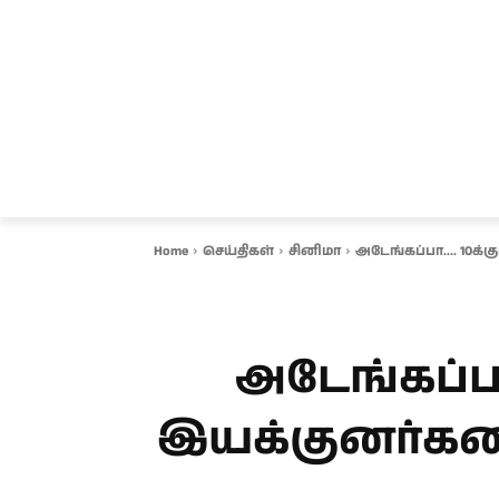
சென்னை
தமிழ்நாடு
ஆவடி
இ
Home
செய்திகள்
சினிமா
அடேங்கப்பா.... 10க
அடேங்கப்பா
இயக்குனர்களை