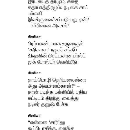
இரட்டைத் தரமும், சீதை
கதாபாத்திரமும்: நடிகை சாய்
பல்லவி
இலக்குவைக்கப்படுவது ஏன்?
– விரிவான அலசல்!
சினிமா
பிரம்மாண்டமாக உருவாகும்
‘கரிகாலா’ நடிகர் சந்தீப்
கிஷனின் மிரட்டலான பர்ஸ்ட்
லுக் போஸ்டர் வெளியீடு!
சினிமா
தாய்மொழி தெரியலைன்னா
அது அவமானம்தான்!” –
தான் படித்த பள்ளியில் புதிய
கட்டிடம் திறந்து வைத்து
நடிகர் தனுஷ் பேச்சு
சினிமா
“என்னை ‘சார்’னு
கூப்பிடாதீங்க, எனக்கு