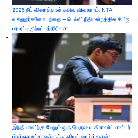
2026 நீட் வினாத்தாள் கசிவு விவகாரம்: NTA
வல்லுநர்களே உடந்தை – டெல்லி நீதிமன்றத்தில் சிபிஐ
பரபரப்பு குற்றப்பத்திரிகை!
இந்தியாவிற்கு மேலும் ஒரு பெருமை: கிராண்ட்மாஸ்டர்
பிரக்ஞானந்தாவுக்குக் குவியும் வாழ்த்துகள்!