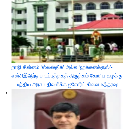
நாஜி சின்னம் ‘ஸ்வஸ்திக்’ அல்ல ‘ஹக்கன்க்ரூஸ்’-
என்சிஇஆர்டி பாடப்புத்தகத் திருத்தம் கோரிய வழக்கு
– மத்திய அரசு பதிலளிக்க ஐகோர்ட் கிளை உத்தரவு!