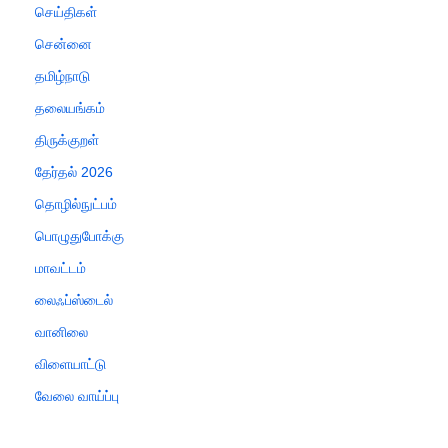
செய்திகள்
சென்னை
தமிழ்நாடு
தலையங்கம்
திருக்குறள்
தேர்தல் 2026
தொழில்நுட்பம்
பொழுதுபோக்கு
மாவட்டம்
லைஃப்ஸ்டைல்
வானிலை
விளையாட்டு
வேலை வாய்ப்பு