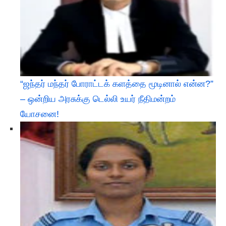
“ஜந்தர் மந்தர் போராட்டக் களத்தை மூடினால் என்ன?”
– ஒன்றிய அரசுக்கு டெல்லி உயர் நீதிமன்றம்
யோசனை!