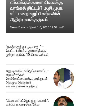
எம்.எல்.ஏ.க்களை விலைக்கு
வாங்கத் திட்டம்? ம.தி.மு.க.
சட்டமன்ற உறுப்பினர்களின்
அதிரடி வாக்குமூலம்
News Desk
-
ஆகஸ்ட் 6, 2026 12:57 மணி
“நிலத்தைத் தர முடியாது!” –
கோட்டாட்சியர் அலுவலகத்தை
முற்றுகையிட்ட 15 கிராம மக்கள்!
அதிமுகவில் மீண்டும் சலசலப்பு –
அமைச்சர்கள்
செங்கோட்டையன், ஆனந்துடன்
அதிமுக அதிருப்தி
எம்.எல்.ஏ.க்கள் சந்திப்பு!
“வேளாண் பட்ஜெட் ஒரு நாடகம்”:
தார்ப்பாயாவது கொடுத்து