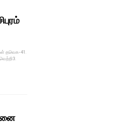
ிபுரம்
ிகள் தவெக-41.
வெற்றி3.
ன்னை