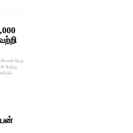
,000
ெற்றி
ட கே.என்.நேரு
்சி மேற்கு
ார்பில்
யன்