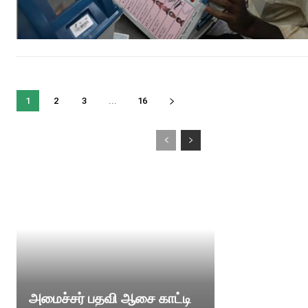
1
2
3
...
16
அமைச்சர் பதவி ஆசை காட்டி