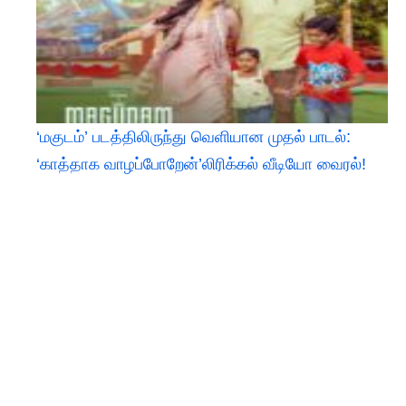
‘மகுடம்’ படத்திலிருந்து வெளியான முதல் பாடல்:
‘காத்தாக வாழப்போறேன்’லிரிக்கல் வீடியோ வைரல்!