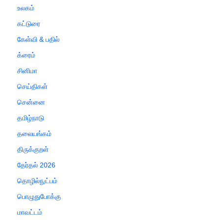
உலகம்
கட்டுரை
கேள்வி & பதில்
க்ரைம்
சினிமா
செய்திகள்
சென்னை
தமிழ்நாடு
தலையங்கம்
திருக்குறள்
தேர்தல் 2026
தொழில்நுட்பம்
பொழுதுபோக்கு
மாவட்டம்