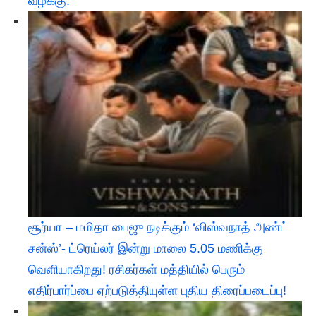
வழக்கு:
சூர்யா – மமிதா பைஜு நடிக்கும் ‘விஸ்வநாத் அண்ட்
சன்ஸ்’- ட்ரெய்லர் இன்று மாலை 5.05 மணிக்கு
வெளியாகிறது! ரசிகர்கள் மத்தியில் பெரும்
எதிர்பார்ப்பை ஏற்படுத்தியுள்ள புதிய திரைப்படைப்பு!