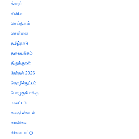
க்ரைம்
சினிமா
செய்திகள்
சென்னை
தமிழ்நாடு
தலையங்கம்
திருக்குறள்
தேர்தல் 2026
தொழில்நுட்பம்
பொழுதுபோக்கு
மாவட்டம்
லைஃப்ஸ்டைல்
வானிலை
விளையாட்டு