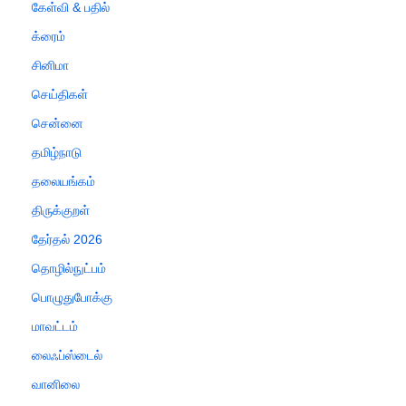
கேள்வி & பதில்
க்ரைம்
சினிமா
செய்திகள்
சென்னை
தமிழ்நாடு
தலையங்கம்
திருக்குறள்
தேர்தல் 2026
தொழில்நுட்பம்
பொழுதுபோக்கு
மாவட்டம்
லைஃப்ஸ்டைல்
வானிலை