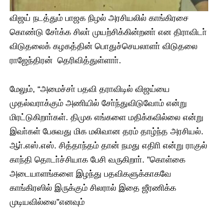
விஜய் நடத்தும் பாஜக நிழல் அரசியலில் காங்கிரசை
கொண்டு சோ்க்க சிலா் முயற்சிக்கின்றனா் என திராவிடா்
விடுதலைக் கழகத்தின் பொதுச்செயலாளா் விடுதலை
ராஜேந்திரன் தெரிவித்துள்ளாா்.
மேலும், “அமைச்சா் பதவி தராவிடில் விஜய்யை
முதல்வராக்கும் அணியில் சோ்ந்துவிடுவோம் என்று
மிரட்டுகிறாா்கள். திமுக எங்களை மதிக்கவில்லை என்று
இவா்கள் பேசுவது மிக மலிவான தரம் தாழ்ந்த அரசியல்.
ஆா்.எஸ்.எஸ். சித்தாந்தம் தான் நமது எதிாி என்று ராகுல்
காந்தி தொடா்ச்சியாக பேசி வருகிறாா். ”கொள்கை
அடையாளங்களை இழந்து பதவிகளுக்காகவே
காங்கிரஸில் இருக்கும் சிலரால் இதை ஜீரணிக்க
முடியவில்லை”எனவும்