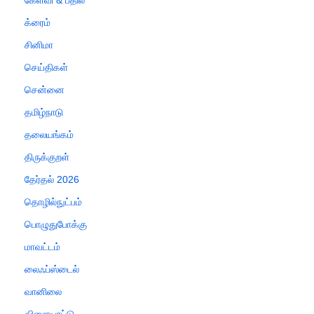
கேள்வி & பதில்
க்ரைம்
சினிமா
செய்திகள்
சென்னை
தமிழ்நாடு
தலையங்கம்
திருக்குறள்
தேர்தல் 2026
தொழில்நுட்பம்
பொழுதுபோக்கு
மாவட்டம்
லைஃப்ஸ்டைல்
வானிலை