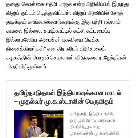
தனது கொள்கை எதிாி பாஜக என்ற அறிவிப்பில் இருந்து
விஜய் ஓட்டம் பிடித்துவிட்டாா். விஜய் அணியில் சேரத்
துடிக்கும் காங்கிரஸ்காரா்களுக்கு இது பற்றி எல்லாம்
கவலை இல்லை. தமிழ்நாட்டில் கட்சி கட்டமைப்பு
இல்லாமலேயே அமைச்சா் பதவியை பிடிக்க
நினைக்கிறாா்கள்” என திராவிடா் விடுதலைக்
கழகத்தின் பொதுச்செயலாளா் விடுதலை ராஜேந்திரன்
தெரிவித்துள்ளாா்.