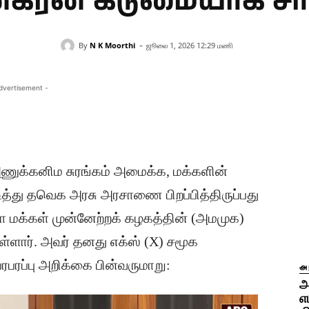
னகரன் கடுமையாக சா
-
By
N K Moorthi
ஜூலை 1, 2026 12:29 மணி
dvertisement -
அணுக்கனிம சுரங்கம் அமைக்க, மக்களின்
டித்து தவெக அரசு அரசாணை பிறப்பித்திருப்பது
மா மக்கள் முன்னேற்றக் கழகத்தின் (அமமுக)
ள்ளார். ​அவர் தனது எக்ஸ் (X) சமூக
ரபரப்பு அறிக்கை பின்வருமாறு:
அ
அ
எ