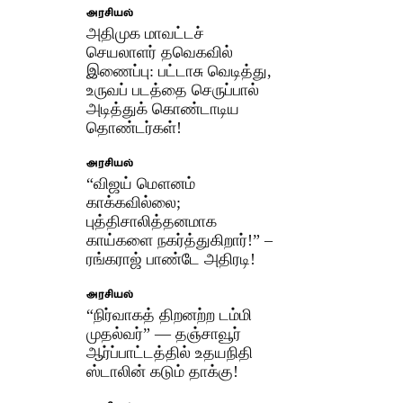
அரசியல்
அதிமுக மாவட்டச்
செயலாளர் தவெகவில்
இணைப்பு: பட்டாசு வெடித்து,
உருவப் படத்தை செருப்பால்
அடித்துக் கொண்டாடிய
தொண்டர்கள்!
அரசியல்
“விஜய் மௌனம்
காக்கவில்லை;
புத்திசாலித்தனமாக
காய்களை நகர்த்துகிறார்!” –
ரங்கராஜ் பாண்டே அதிரடி!
அரசியல்
“நிர்வாகத் திறனற்ற டம்மி
முதல்வர்” — தஞ்சாவூர்
ஆர்ப்பாட்டத்தில் உதயநிதி
ஸ்டாலின் கடும் தாக்கு!