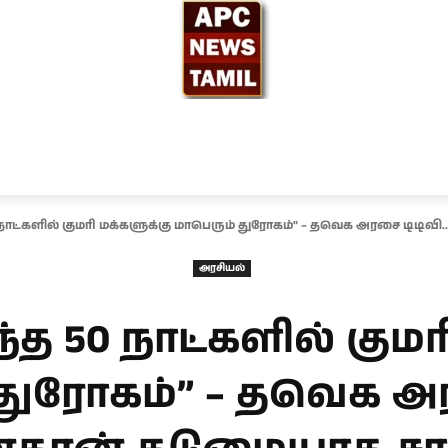
ந்தியா
உலகம்
அரசியல்
சினிமா
தேர்தல் 2026
 நாட்களில் குமரி மக்களுக்கு மாபெரும் துரோகம்" – தவெக அரசை டிடிவி..
அரசியல்
ந்த 50 நாட்களில் குமர
துரோகம்” – தவெக அ