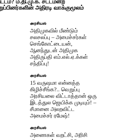
ிட்டம்? ம.தி.மு.க. சட்டமன்ற
றுப்பினர்களின் அதிரடி வாக்குமூலம்
அரசியல்
அதிமுகவில் மீண்டும்
சலசலப்பு – அமைச்சர்கள்
செங்கோட்டையன்,
ஆனந்துடன் அதிமுக
அதிருப்தி எம்.எல்.ஏ.க்கள்
சந்திப்பு!
அரசியல்
15 வருஷமா என்னத்த
கிழிச்சீங்க?.. வெறுப்பு
அரசியலை விட்டாத்தான் ஒரு
இடத்துல ஜெயிக்க முடியும்! –
சீமானை அலறவிட்ட
அமைச்சர் ரமேஷ்!
அரசியல்
அணைகள் வறட்சி, அரிசி