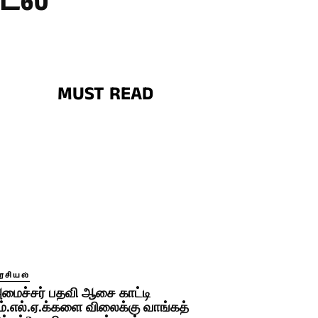
டல்
MUST READ
ரசியல்
மைச்சர் பதவி ஆசை காட்டி
ம்.எல்.ஏ.க்களை விலைக்கு வாங்கத்