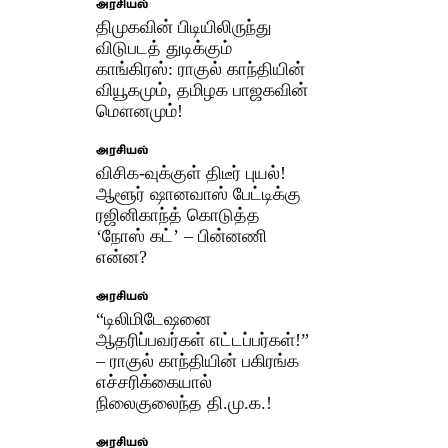
அரசியல்
திமுகவின் பிடியிலிருந்து
விடுபடத் துடிக்கும்
காங்கிரஸ்: ராகுல் காந்தியின்
வியூகமும், தமிழக பாஜகவின்
மௌனமும்!
அரசியல்
விசிக-வுக்குள் திடீர் புயல்!
ஆளூர் ஷானவாஸ் பேட்டிக்கு
ரஜினிகாந்த் கொடுத்த
‘நோஸ் கட்’ – பின்னணி
என்ன?
அரசியல்
“டிலிமிடேஷனை
ஆதரிப்பவர்கள் எட்டப்பர்கள்!”
– ராகுல் காந்தியின் பகிரங்க
எச்சரிக்கையால்
நிலைகுலைந்த தி.மு.க.!​
அரசியல்