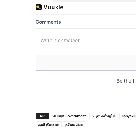
TAGS
50 Days Government
50 நாட்கள் ஆட்சி
Kanyakum
டிடிவி தினகரன்
தவெக அரசு