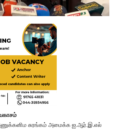
அவகாசம்
 அணுக்கனிம சுரங்கம் அமைக்க ஐ.ஆர்.இ.எல்