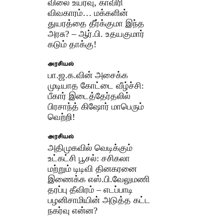
விலை உயர்வு, காவிரி
விவகாரம்… மக்களின்
துயரத்தை தீர்க்குமா இந்த
அரசு? – ஆர்.பி. உதயகுமார்
கடும் தாக்கு!
அரசியல்
பா.ஜ.க.வின் அசைக்க
முடியாத கோட்டை வீழ்ச்சி:
பீகார் இடைத்தேர்தலில்
பிரசாந்த் கிஷோர் மாபெரும்
வெற்றி!
அரசியல்
அதிமுகவில் வெடிக்கும்
உட்கட்சி பூசல்: சசிகலா
மற்றும் டிடிவி தினகரனை
இணைக்க எஸ்.பி.வேலுமணி
தரப்பு தீவிரம் – எடப்பாடி
பழனிசாமியின் அடுத்த கட்ட
நகர்வு என்ன?