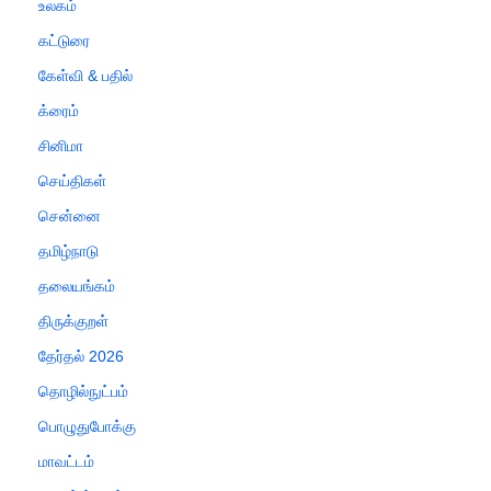
உலகம்
கட்டுரை
கேள்வி & பதில்
க்ரைம்
சினிமா
செய்திகள்
சென்னை
தமிழ்நாடு
தலையங்கம்
திருக்குறள்
தேர்தல் 2026
தொழில்நுட்பம்
பொழுதுபோக்கு
மாவட்டம்