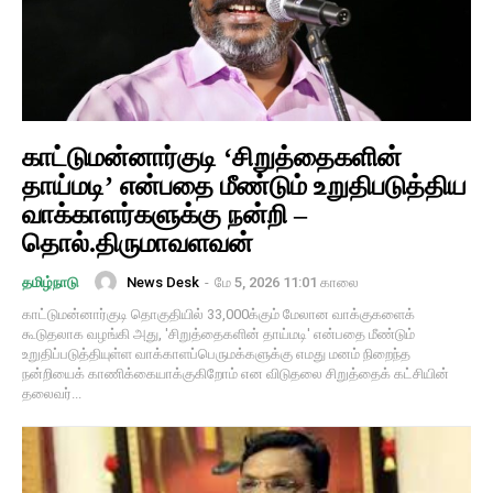
காட்டுமன்னார்குடி ‘சிறுத்தைகளின்
தாய்மடி’ என்பதை மீண்டும் உறுதிபடுத்திய
வாக்காளர்களுக்கு நன்றி –
தொல்.திருமாவளவன்
News Desk
-
மே 5, 2026 11:01 காலை
தமிழ்நாடு
காட்டுமன்னார்குடி தொகுதியில் 33,000க்கும் மேலான வாக்குகளைக்
கூடுதலாக வழங்கி அது, 'சிறுத்தைகளின் தாய்மடி' என்பதை மீண்டும்
உறுதிப்படுத்தியுள்ள வாக்காளப்பெருமக்களுக்கு எமது மனம் நிறைந்த
நன்றியைக் காணிக்கையாக்குகிறோம் என விடுதலை சிறுத்தைக் கட்சியின்
தலைவர்...