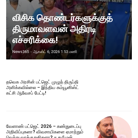
விசிக தொண்டர்களுக்குத்
திருமாவளவன் அதிரடி
எச்சரிக்கை!
News365
-
ஆகஸ்ட் 6, 2026 1:53 மணி
தவெக அரசின் பட்ஜெட் முழுத் திருப்தி
அளிக்கவில்லை – இந்திய கம்யூனிஸ்ட்
கட்சி ஆவேசப் பேட்டி!
வேளாண் பட்ஜெட் 2026 – கண்துடைப்பு
அறிவிப்புகளா? விவசாயிகளை ஏமாற்றும்
வெற்று வாக்குறுதிகளா? – தமீமுன்