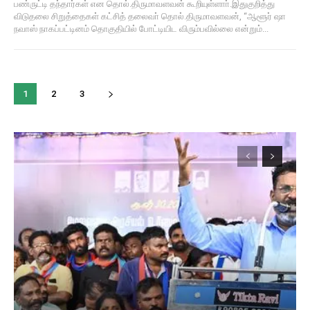
பண்ருட்டி தந்தார்கள் என தொல்.திருமாவளவன் கூறியுள்ளாா்.இதுகுறித்து
விடுதலை சிறுத்தைகள் கட்சித் தலைவா் தொல்.திருமாவளவன், “ஆளூர் ஷா
நவாஸ் நாகப்பட்டினம் தொகுதியில் போட்டியிட விரும்பவில்லை என்றும்...
1
2
3