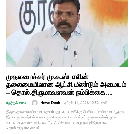
முதலமைச்சர் மு.க.ஸ்டாலின்
தலைமையிலான ஆட்சி மீண்டும் அமையும்
– தொல்.திருமாவளவன் நம்பிக்கை…
News Desk
-
ஏப்ரல் 14, 2026 12:53 மணி
தேர்தல் 2026
திமுக தலைமையிலான மதசார்பற்ற கூட்டணிக்கு பெரிய அளவிலான ஆதரவு
இருப்பது களத்தில் காண முடிகிறது எனவே மீண்டும் முதலமைச்சர் மு க
ஸ்டாலின் தலைமையிலான ஆட்சி அமையும் என்று நம்புகிறேன் என
தொல்.திருமாவளவன்...