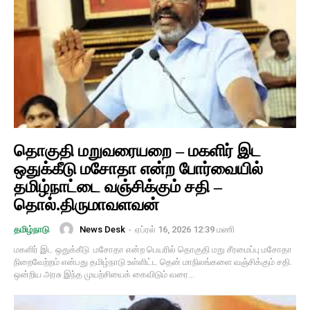
தொகுதி மறுவரையறை – மகளிர் இட
ஒதுக்கீடு மசோதா என்ற போர்வையில்
தமிழ்நாட்டை வஞ்சிக்கும் சதி –
தொல்.திருமாவளவன்
News Desk
-
ஏப்ரல் 16, 2026 12:39 மணி
தமிழ்நாடு
மகளிர் இட ஒதுக்கீடு மசோதா என்ற பெயரில் தொகுதி மறு சீரமைப்பு மசோதா
நிறைவேற்றம் என்பது தமிழ்நாடு உள்ளிட்ட தென் மாநிலங்களை வஞ்சிக்கும் சதி.
ஒன்றிய அரசு இந்த முயற்சியைக் கைவிடும் வரை...