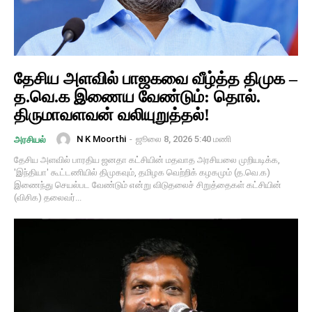
தேசிய அளவில் பாஜகவை வீழ்த்த திமுக –
த.வெ.க இணைய வேண்டும்: தொல்.
திருமாவளவன் வலியுறுத்தல்!
N K Moorthi
-
ஜூலை 8, 2026 5:40 மணி
அரசியல்
தேசிய அளவில் பாரதிய ஜனதா கட்சியின் மதவாத அரசியலை முறியடிக்க,
'இந்தியா' கூட்டணியில் திமுகவும், தமிழக வெற்றிக் கழகமும் (த.வெ.க)
இணைந்து செயல்பட வேண்டும் என்று விடுதலைச் சிறுத்தைகள் கட்சியின்
(விசிக) தலைவர்...