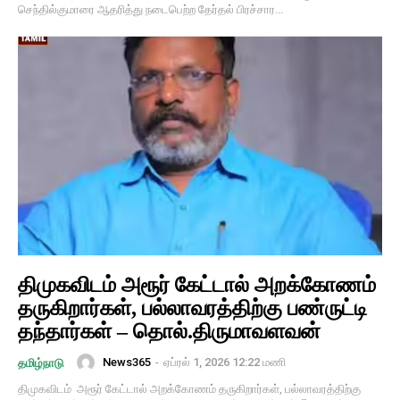
செந்தில்குமாரை ஆதரித்து நடைபெற்ற தேர்தல் பிரச்சார...
திமுகவிடம் அரூர் கேட்டால் அறக்கோணம்
தருகிறார்கள், பல்லாவரத்திற்கு பண்ருட்டி
தந்தார்கள் – தொல்.திருமாவளவன்
News365
-
ஏப்ரல் 1, 2026 12:22 மணி
தமிழ்நாடு
திமுகவிடம் அரூர் கேட்டால் அறக்கோணம் தருகிறார்கள், பல்லாவரத்திற்கு