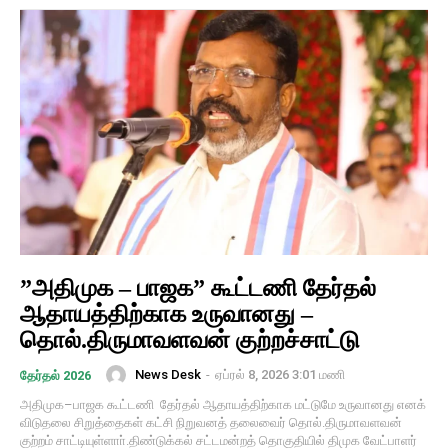
”அதிமுக – பாஜக” கூட்டணி தேர்தல்
ஆதாயத்திற்காக உருவானது –
தொல்.திருமாவளவன் குற்றச்சாட்டு
News Desk
-
ஏப்ரல் 8, 2026 3:01 மணி
தேர்தல் 2026
அதிமுக–பாஜக கூட்டணி தேர்தல் ஆதாயத்திற்காக மட்டுமே உருவானது எனக்
விடுதலை சிறுத்தைகள் கட்சி நிறுவனத் தலைவைர் தொல்.திருமாவளவன்
குற்றம் சாட்டியுள்ளாா்.திண்டுக்கல் சட்டமன்றத் தொகுதியில் திமுக வேட்பாளர்