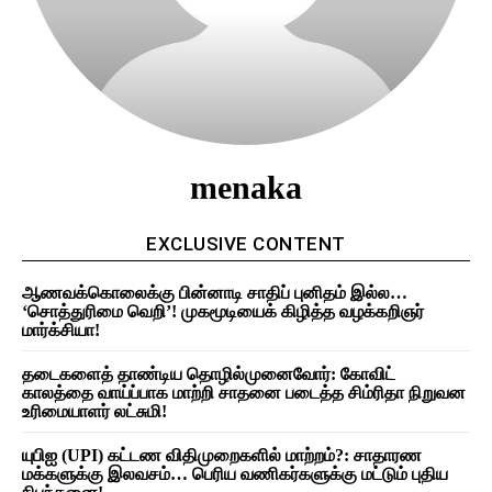
menaka
EXCLUSIVE CONTENT
ஆணவக்கொலைக்கு பின்னாடி சாதிப் புனிதம் இல்ல…
‘சொத்துரிமை வெறி’! முகமூடியைக் கிழித்த வழக்கறிஞர்
மார்க்சியா!
தடைகளைத் தாண்டிய தொழில்முனைவோர்: கோவிட்
காலத்தை வாய்ப்பாக மாற்றி சாதனை படைத்த சிம்ரிதா நிறுவன
உரிமையாளர் லட்சுமி!
யுபிஐ (UPI) கட்டண விதிமுறைகளில் மாற்றம்?: சாதாரண
மக்களுக்கு இலவசம்… பெரிய வணிகர்களுக்கு மட்டும் புதிய