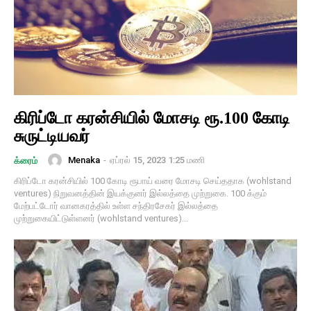
கிரிப்டோ கரன்சியில் மோசடி ரூ.100 கோடி
சுருட்டியவர்
Menaka
-
ஏப்ரல் 15, 2023 1:25 மணி
க்ரைம்
கிரிப்டோ கரன்சியில் 100 கோடி ரூபாய் வரை மோசடி செய்ததாக (wohlstand
ventures) நிறுவனத்தின் இயக்குனர் இல்லத்தை முற்றுகை. 100 க்கும்
மேற்பட்டோர் வானகரத்தில் உள்ள சந்திரசேகர் இல்லத்தை
முற்றுகையிட்டுள்ளனர் (wohlstand ventures)...