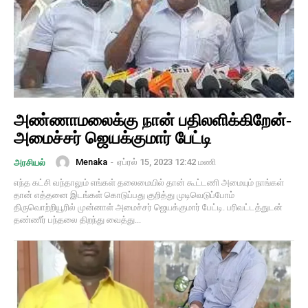
அண்ணாமலைக்கு நான் பதிலளிக்கிறேன்-
அமைச்சர் ஜெயக்குமார் பேட்டி
Menaka
-
ஏப்ரல் 15, 2023 12:42 மணி
அரசியல்
எந்த கட்சி வந்தாலும் எங்கள் தலைமையில் தான் கூட்டணி அமையும் நாங்கள்
தான் எத்தனை இடங்கள் கொடுப்பது குறித்து முடிவெடுப்போம்
திருவொற்றியூரில் முன்னாள் அமைச்சர் ஜெயக்குமார் பேட்டி. பரிவட்டத்துடன்
தண்ணீர் பந்தலை திறந்து வைத்து...