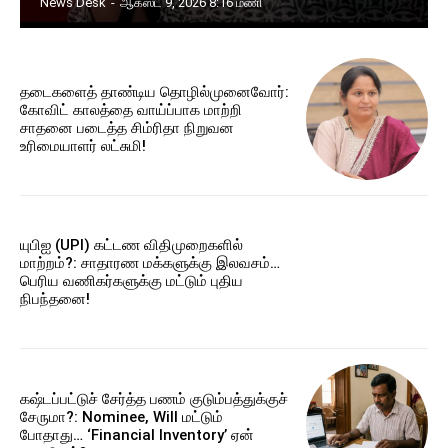
News Desk
-
ஆகஸ்ட் 9, 2026 8:16 மணி
தடைகளைத் தாண்டிய தொழில்முனைவோர்:
கோவிட் காலத்தை வாய்ப்பாக மாற்றி
சாதனை படைத்த சிம்ரிதா நிறுவன
உரிமையாளர் லட்சுமி!
யுபிஐ (UPI) கட்டண விதிமுறைகளில்
மாற்றம்?: சாதாரண மக்களுக்கு இலவசம்…
பெரிய வணிகர்களுக்கு மட்டும் புதிய
நிபந்தனை!
கஷ்டப்பட்டுச் சேர்த்த பணம் குடும்பத்துக்குச்
சேருமா?: Nominee, Will மட்டும்
போதாது… ‘Financial Inventory’ ஏன்