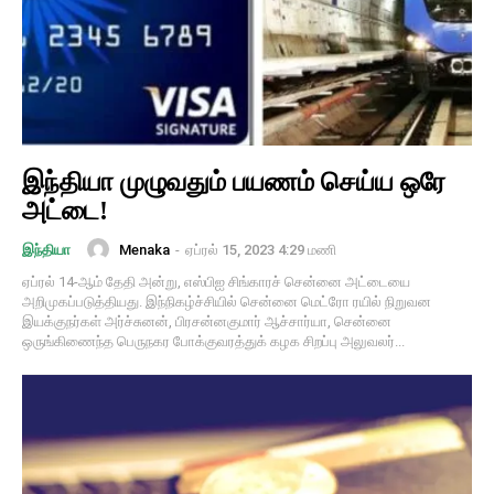
இந்தியா முழுவதும் பயணம் செய்ய ஒரே
அட்டை!
Menaka
-
ஏப்ரல் 15, 2023 4:29 மணி
இந்தியா
ஏப்ரல் 14-ஆம் தேதி அன்று, எஸ்பிஐ சிங்காரச் சென்னை அட்டையை
அறிமுகப்படுத்தியது. இந்நிகழ்ச்சியில் சென்னை மெட்ரோ ரயில் நிறுவன
இயக்குநர்கள் அர்ச்சுனன், பிரசன்னகுமார் ஆச்சார்யா, சென்னை
ஒருங்கிணைந்த பெருநகர போக்குவரத்துக் கழக சிறப்பு அலுவலர்...