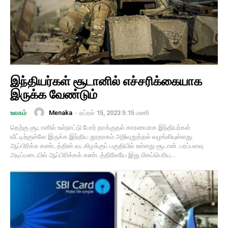
இந்தியர்கள் சூடானில் எச்சரிக்கையாக
இருக்க வேண்டும்
Menaka
-
ஏப்ரல் 15, 2023 5:15 மணி
உலகம்
தெற்கு சூடானில் உள்நாட்டு போர் தாக்குதல் காரணமாக இந்தியர்கள்
வீட்டிற்குள்ளே இருக்க இந்திய தூதரகம் அறிவுறுத்தல் வழங்கியுள்ளது.
ஆப்பிரிக்க கண்டத்தின் வடகிழக்குப் பகுதியில் உள்ளது சூடான். பரப்பளவு
அடிப்படையில் ஆப்பிரிக்கக் கண்டத்திலேயே இது மிகப்பெரிய...