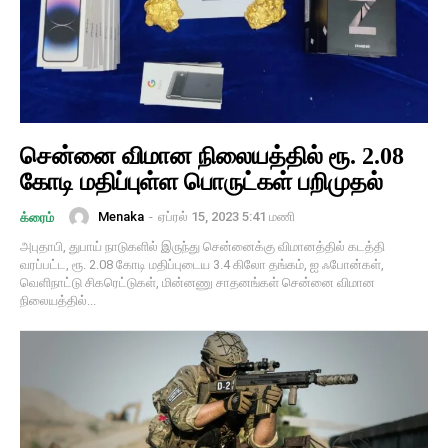
சென்னை விமான நிலையத்தில் ரூ. 2.08
கோடி மதிப்புள்ள பொருட்கள் பறிமுதல்
Menaka
-
ஏப்ரல் 15, 2023 5:41 மணி
க்ரைம்
அபுதாபி, துபாய் நாடுகளில் இருந்து சென்னைக்கு விமானத்தில் கடத்தி
வரப்பட்ட, ரூ. 2.08 கோடி மதிப்புடைய 3.4 கிலோ தங்கம், ஐ ஃபோன்கள்,
வெளிநாட்டு சிகரெட்டுகள், மின்னணு சாதனங்கள் சென்னை விமான
நிலையத்தில்...