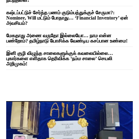
நிபந்தனை!
கஷ்டப்பட்டுச் சேர்த்த பணம் குடும்பத்துக்குச் சேருமா?:
Nominee, Will மட்டும் போதாது… ‘Financial Inventory’ ஏன்
அவசியம்?
மேகதாது அணை வருதோ இல்லையோ… நாம என்ன
பண்றோம்? தமிழ்நாடு யோசிக்க வேண்டிய கசப்பான உண்மை!
இனி குழி விழுந்த சாலைகளுக்குக் கவலையில்லை…
புகார்களை எளிதாக தெரிவிக்க ‘நம்ம சாலை’ செயலி
அறிமுகம்!