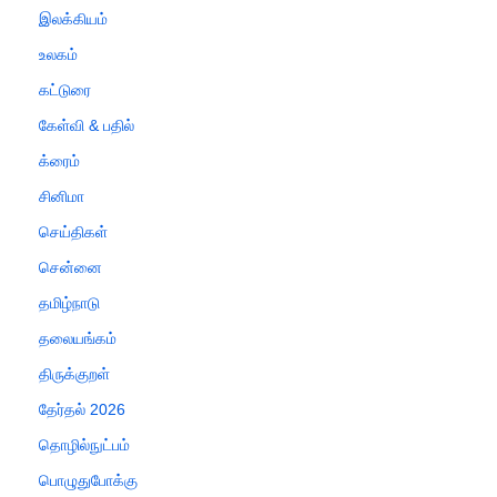
இலக்கியம்
உலகம்
கட்டுரை
கேள்வி & பதில்
க்ரைம்
சினிமா
செய்திகள்
சென்னை
தமிழ்நாடு
தலையங்கம்
திருக்குறள்
தேர்தல் 2026
தொழில்நுட்பம்
பொழுதுபோக்கு