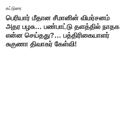
கட்டுரை
பெரியார் மீதான சீமானின் விமர்சனம்
அதர பழசு… பண்பாட்டு தளத்தில் நாதக
என்ன செய்தது?… பத்திரிகையாளர்
சுகுணா திவாகர் கேள்வி!