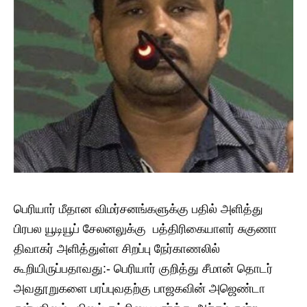
பெரியார் மீதான விமர்சனங்களுக்கு பதில் அளித்து
பிரபல யூடியூப் சேலனலுக்கு பத்திரிகையாளர் சுகுணா
திவாகர் அளித்துள்ள சிறப்பு நேர்காணலில்
கூறியிருப்பதாவது:- பெரியார் குறித்து சீமான் தொடர்
அவதூறுகளை பரப்புவதற்கு பாஜகவின் அஜெண்டா