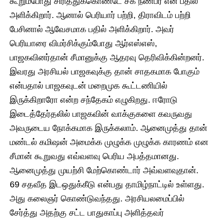
கூறும்போது சிரித்துக்கொண்டே சக நண்பர் என பதில்
அளிக்கிறார். ஆனால் பெரியார் பற்றி, திராவிடம் பற்றி
பேசினால் ஆவேசமாக பதில் அளிக்கிறார். அவர்
பெரியாரை விமர்சிக்கும்போது ஆர்எஸ்எஸ்,
பாஜகவினர்தான் சீமானுக்கு ஆதரவு தெரிவிக்கின்றனர்.
இவரது அரசியல் பாஜகவுக்கு தான் சாதகமாக போகும்
என்பதால் பாஜகவுடன் மறைமுக கூட்டணியில்
இருக்கிறாரோ என்ற சந்தேகம் எழுகிறது. ஈரோடு
இடைத்தேர்தலில் பாஜகவின் வாக்குகளை கவருவது
அவருடைய நோக்கமாக இருக்கலாம். ஆனைமுத்து தான்
மண்டல் கமிஷன் அமைக்க முழுக்க முழுக்க காரணம் என
சீமான் கூறுவது எவ்வளவு பெரிய அபத்தமானது.
ஆனைமுத்து முயற்சி மேற்கொண்டார் அவ்வளவுதான்.
69 சதவீத இடஒதுக்கீடு என்பது தாமிழ்நாட்டில் உள்ளது.
அது கலைஞர் கொண்டுவந்தது. அரசியலமைப்பில்
சேர்த்து அதற்கு சட்ட பாதுகாப்பு அளித்தவர்