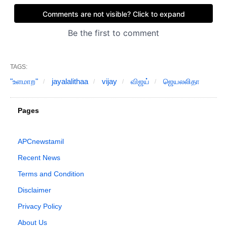
TAGS:
"உளமாற"
jayalalithaa
vijay
விஜய்
ஜெயலலிதா
Pages
APCnewstamil
Recent News
Terms and Condition
Disclaimer
Privacy Policy
About Us