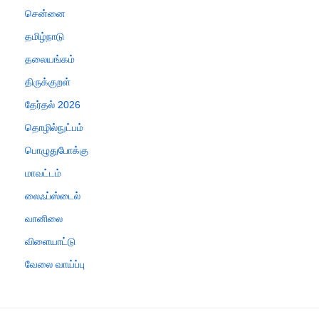
சென்னை
தமிழ்நாடு
தலையங்கம்
திருக்குறள்
தேர்தல் 2026
தொழில்நுட்பம்
பொழுதுபோக்கு
மாவட்டம்
லைஃப்ஸ்டைல்
வானிலை
விளையாட்டு
வேலை வாய்ப்பு