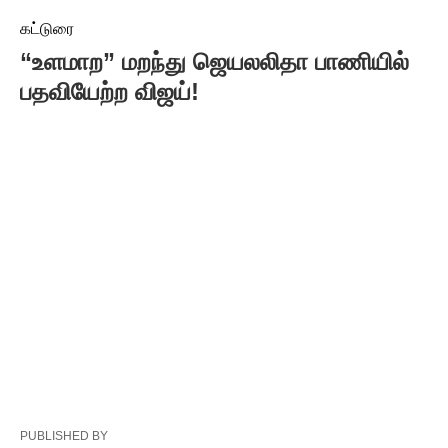
கட்டுரை
“உளமாற” மறந்து ஜெயலலிதா பாணியில்
பதவியேற்ற விஜய்!
PUBLISHED BY