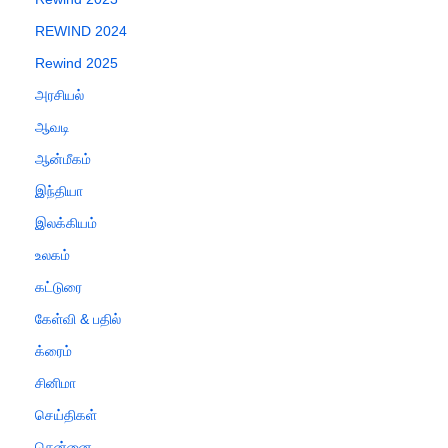
REWIND 2024
Rewind 2025
அரசியல்
ஆவடி
ஆன்மீகம்
இந்தியா
இலக்கியம்
உலகம்
கட்டுரை
கேள்வி & பதில்
க்ரைம்
சினிமா
செய்திகள்
சென்னை