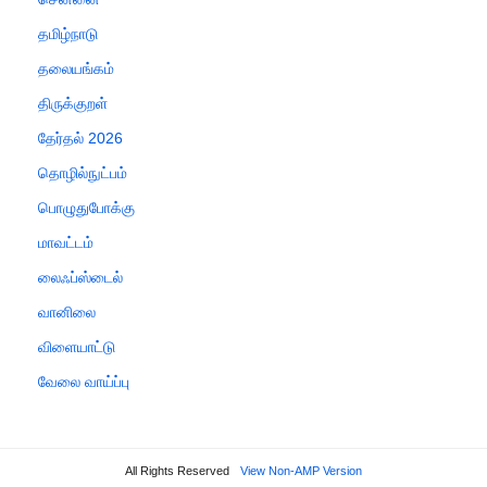
தமிழ்நாடு
தலையங்கம்
திருக்குறள்
தேர்தல் 2026
தொழில்நுட்பம்
பொழுதுபோக்கு
மாவட்டம்
லைஃப்ஸ்டைல்
வானிலை
விளையாட்டு
வேலை வாய்ப்பு
All Rights Reserved
View Non-AMP Version