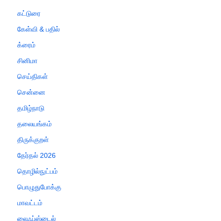
கட்டுரை
கேள்வி & பதில்
க்ரைம்
சினிமா
செய்திகள்
சென்னை
தமிழ்நாடு
தலையங்கம்
திருக்குறள்
தேர்தல் 2026
தொழில்நுட்பம்
பொழுதுபோக்கு
மாவட்டம்
லைஃப்ஸ்டைல்