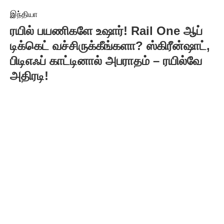
இந்தியா
ரயில் பயணிகளே உஷார்! Rail One ஆப்
டிக்கெட் வச்சிருக்கீங்களா? ஸ்கிரீன்ஷாட்,
பிடிஎஃப் காட்டினால் அபராதம் – ரயில்வே
அதிரடி!