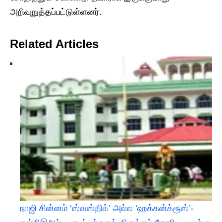
அறிவுறுத்தப்பட்டுள்ளனர்.
Related Articles
நாஜி சின்னம் ‘ஸ்வஸ்திக்’ அல்ல ‘ஹக்கன்க்ரூஸ்’-