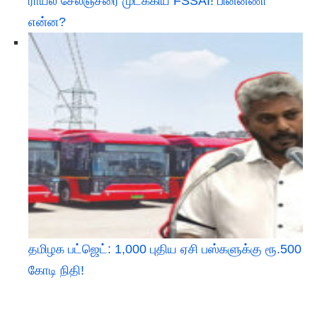
ராயல் சேலஞ்சரை முடக்கிய FSSAI! பின்னணி
என்ன?
தமிழக பட்ஜெட்: 1,000 புதிய ஏசி பஸ்களுக்கு ரூ.500
கோடி நிதி!