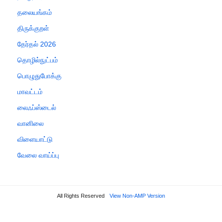
தலையங்கம்
திருக்குறள்
தேர்தல் 2026
தொழில்நுட்பம்
பொழுதுபோக்கு
மாவட்டம்
லைஃப்ஸ்டைல்
வானிலை
விளையாட்டு
வேலை வாய்ப்பு
All Rights Reserved
View Non-AMP Version