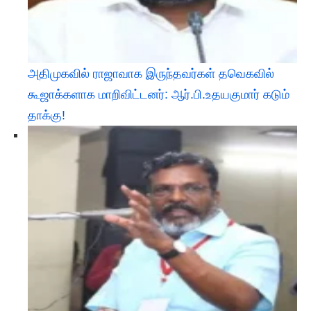
அதிமுகவில் ராஜாவாக இருந்தவர்கள் தவெகவில்
கூஜாக்களாக மாறிவிட்டனர்: ஆர்.பி.உதயகுமார் கடும்
தாக்கு!