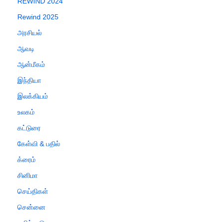
REWIND 2024
Rewind 2025
அரசியல்
ஆவடி
ஆன்மீகம்
இந்தியா
இலக்கியம்
உலகம்
கட்டுரை
கேள்வி & பதில்
க்ரைம்
சினிமா
செய்திகள்
சென்னை