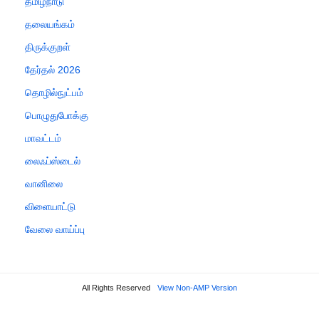
தமிழ்நாடு
தலையங்கம்
திருக்குறள்
தேர்தல் 2026
தொழில்நுட்பம்
பொழுதுபோக்கு
மாவட்டம்
லைஃப்ஸ்டைல்
வானிலை
விளையாட்டு
வேலை வாய்ப்பு
All Rights Reserved
View Non-AMP Version