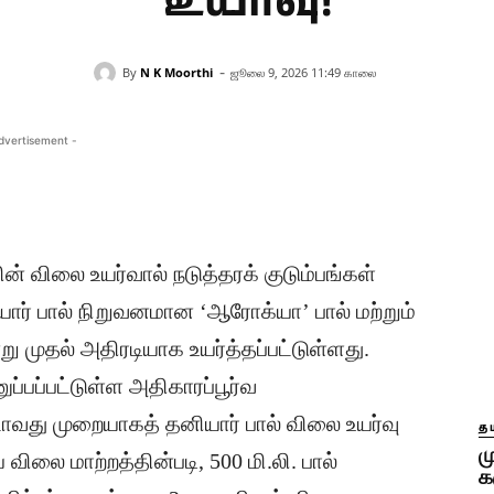
உயர்வு!
-
By
N K Moorthi
ஜூலை 9, 2026 11:49 காலை
dvertisement -
் விலை உயர்வால் நடுத்தரக் குடும்பங்கள்
யார் பால் நிறுவனமான ‘ஆரோக்யா’ பால் மற்றும்
 முதல் அதிரடியாக உயர்த்தப்பட்டுள்ளது.
ப்பப்பட்டுள்ள அதிகாரப்பூர்வ
்டாவது முறையாகத் தனியார் பால் விலை உயர்வு
தம
ம
 விலை மாற்றத்தின்படி, 500 மி.லி. பால்
க