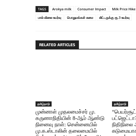
TAGS
Arokya milk
Consumer Impact
Milk Price Hike
பால் விலை உயர்வு
பொதுமக்கள் சுமை
லிட்டருக்கு ரூ.3 உயர்வு
RELATED ARTICLES
தமிழ்நாடு
தமிழ்நாடு
முன்னாள் முதலமைச்சர் மு.
“பெயர்சூட
கருணாநிதியின் 8-ஆம் ஆண்டு
பட்ஜெட்ட
நினைவு நாள்: சென்னையில்
நிதிநிலை
மு.க.ஸ்டாலின் தலைமையில்
கடுமையாகச