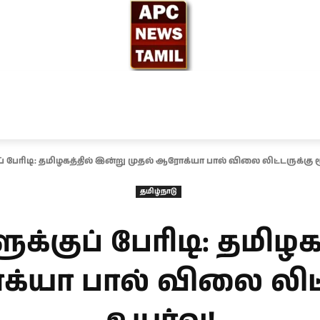
ந்தியா
உலகம்
அரசியல்
சினிமா
தேர்தல் 2026
 பேரிடி: தமிழகத்தில் இன்று முதல் ஆரோக்யா பால் விலை லிட்டருக்கு ரூ
தமிழ்நாடு
்குப் பேரிடி: தமிழக
்யா பால் விலை லிட்ட