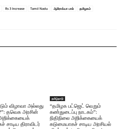
Rs 3 Increase
Tamil Nadu
ஆரோக்யா பால்
தமிழகம்
தமிழ்நாடு
்டும் விழாவா அல்லது
“தமிழக பட்ஜெட் வெறும்
ா?”: தவெக அரசின்
கண்துடைப்பு நாடகம்”:
 அறிக்கையைக்
நிதிநிலை அறிக்கையைக்
் சாடிய திராவிடர்
கடுமையாகச் சாடிய அரசியல்