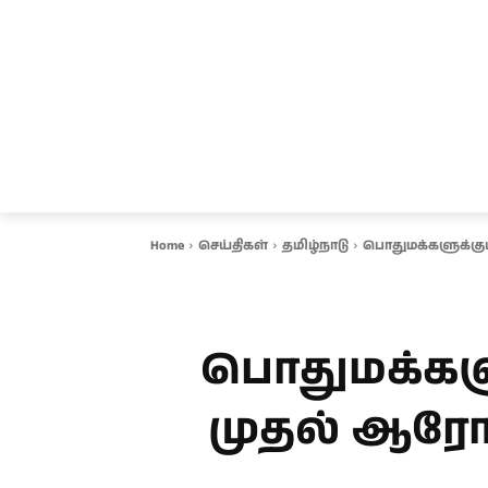
சென்னை
தமிழ்நாடு
ஆவடி
இ
Home
செய்திகள்
தமிழ்நாடு
பொதுமக்களுக்குப்
பொதுமக்களுக
முதல் ஆரோக