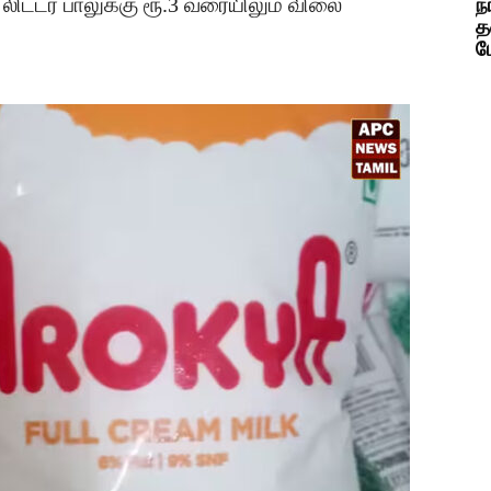
லிட்டர் பாலுக்கு ரூ.3 வரையிலும் விலை
ந
த
ப