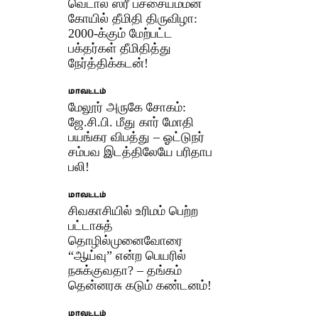
வெடால் ஸ்ரீ பச்சையம்மன்
கோயில் தீமிதி திருவிழா:
2000-க்கும் மேற்பட்ட
பக்தர்கள் தீமிதித்து
நேர்த்திக்கடன்!
மாவட்டம்
மேலூர் அருகே சோகம்:
ஜே.சி.பி. மீது கார் மோதி
பயங்கர விபத்து – ஓட்டுநர்
சம்பவ இடத்திலேயே பரிதாப
பலி!
மாவட்டம்
சிவகாசியில் உரிமம் பெற்ற
பட்டாசுத்
தொழில்முனைவோரை
“ஆய்வு” என்ற பெயரில்
நசுக்குவதா? – தங்கம்
தென்னரசு கடும் கண்டனம்!
மாவட்டம்