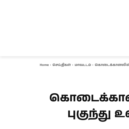
சென்னை
தமிழ்நாடு
ஆவடி
இ
Home
செய்திகள்
மாவட்டம்
கொடைக்கானலில் பர
கொடைக்கானலி
புகுந்து