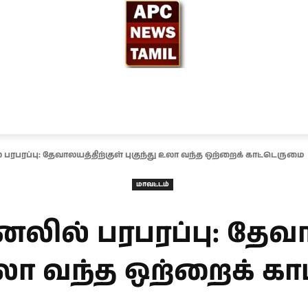
ந்தியா
உலகம்
அரசியல்
சினிமா
தேர்தல் 2026
பரப்பு: தேவாலயத்திற்குள் புகுந்து உலா வந்த ஒற்றைக் காட்டெருமை
மாவட்டம்
ல் பரபரப்பு: தேவா
 உலா வந்த ஒற்றைக் க