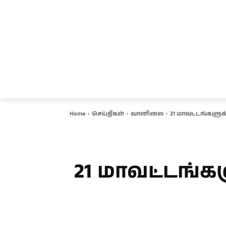
சென்னை
தமிழ்நாடு
ஆவடி
இ
Home
செய்திகள்
வானிலை
21 மாவட்டங்களு
21 மாவட்டங்