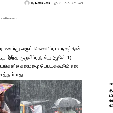
-
By
News Desk
ஜூன் 1, 2026 3:28 மணி
dvertisement -
மடைந்து வரும் நிலையில், மாநிலத்தின்
து. இந்த சூழலில், இன்று (ஜூன் 1)
 இடங்களில் கனமழை பெய்யக்கூடும் என
த்துள்ளது.
வ
த
ம
வ
ம