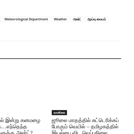
Meteorological Department
Weather
அலர்ட்
ஆய்வு மையம்
வானிலை
ில் இன்று கனமழை
ஜூலை மாதத்தில் சுட்டெரிக்கப்
கை…எந்தெந்த
போகும் வெயில் – தமிழகத்தில்
ளுக்கு அலர்ட்?
இயல்பை விட வெப்பநிலை