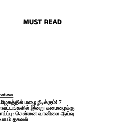
MUST READ
ானிலை
மிழகத்தில் மழை நீடிக்கும்! 7
ாவட்டங்களில் இன்று கனமழைக்கு
ாய்ப்பு: சென்னை வானிலை ஆய்வு
ையம் தகவல்