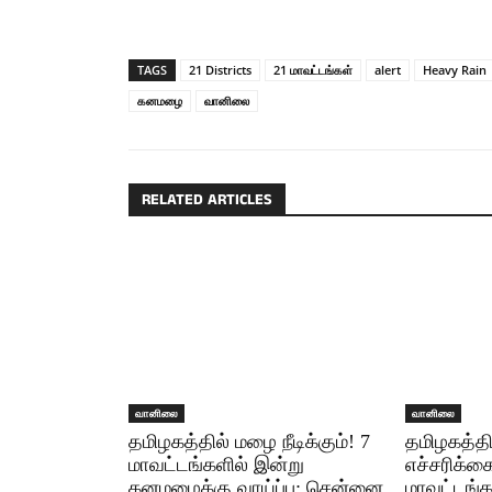
TAGS
21 Districts
21 மாவட்டங்கள்
alert
Heavy Rain
கனமழை
வானிலை
RELATED ARTICLES
வானிலை
வானிலை
தமிழகத்தில் மழை நீடிக்கும்! 7
தமிழகத்த
மாவட்டங்களில் இன்று
எச்சரிக்
கனமழைக்கு வாய்ப்பு: சென்னை
மாவட்டங்க