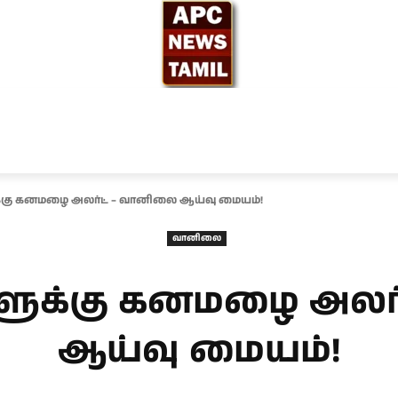
ந்தியா
உலகம்
அரசியல்
சினிமா
தேர்தல் 2026
க்கு கனமழை அலர்ட் – வானிலை ஆய்வு மையம்!
வானிலை
களுக்கு கனமழை அலர
ஆய்வு மையம்!