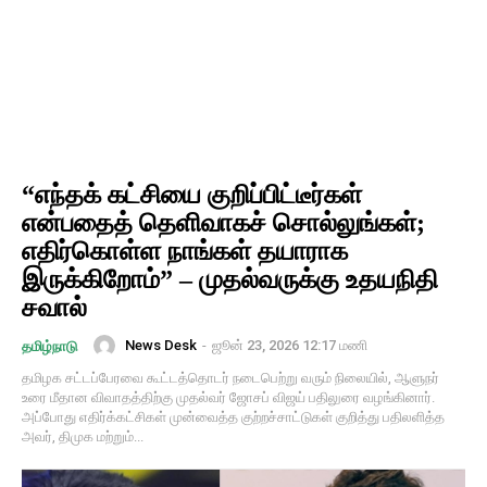
“எந்தக் கட்சியை குறிப்பிட்டீர்கள்
என்பதைத் தெளிவாகச் சொல்லுங்கள்;
எதிர்கொள்ள நாங்கள் தயாராக
இருக்கிறோம்” – முதல்வருக்கு உதயநிதி
சவால்
News Desk
-
ஜூன் 23, 2026 12:17 மணி
தமிழ்நாடு
தமிழக சட்டப்பேரவை கூட்டத்தொடர் நடைபெற்று வரும் நிலையில், ஆளுநர்
உரை மீதான விவாதத்திற்கு முதல்வர் ஜோசப் விஜய் பதிலுரை வழங்கினார்.
அப்போது எதிர்க்கட்சிகள் முன்வைத்த குற்றச்சாட்டுகள் குறித்து பதிலளித்த
அவர், திமுக மற்றும்...