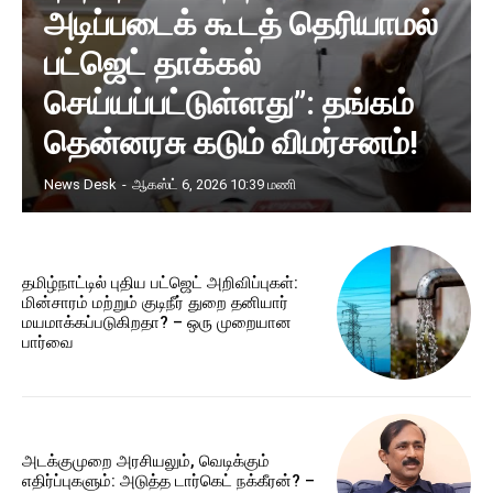
அடிப்படைக் கூடத் தெரியாமல்
பட்ஜெட் தாக்கல்
செய்யப்பட்டுள்ளது”: தங்கம்
தென்னரசு கடும் விமர்சனம்!
News Desk
-
ஆகஸ்ட் 6, 2026 10:39 மணி
தமிழ்நாட்டில் புதிய பட்ஜெட் அறிவிப்புகள்:
மின்சாரம் மற்றும் குடிநீர் துறை தனியார்
மயமாக்கப்படுகிறதா? – ஒரு முறையான
பார்வை
அடக்குமுறை அரசியலும், வெடிக்கும்
எதிர்ப்புகளும்: அடுத்த டார்கெட் நக்கீரன்? –