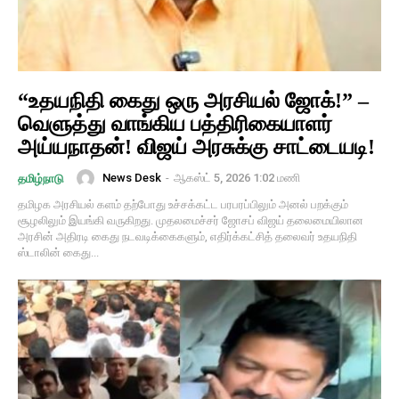
“உதயநிதி கைது ஒரு அரசியல் ஜோக்!” –
வெளுத்து வாங்கிய பத்திரிகையாளர்
அய்யநாதன்! விஜய் அரசுக்கு சாட்டையடி!
News Desk
-
ஆகஸ்ட் 5, 2026 1:02 மணி
தமிழ்நாடு
​தமிழக அரசியல் களம் தற்போது உச்சக்கட்ட பரபரப்பிலும் அனல் பறக்கும்
சூழலிலும் இயங்கி வருகிறது. முதலமைச்சர் ஜோசப் விஜய் தலைமையிலான
அரசின் அதிரடி கைது நடவடிக்கைகளும், எதிர்க்கட்சித் தலைவர் உதயநிதி
ஸ்டாலின் கைது...