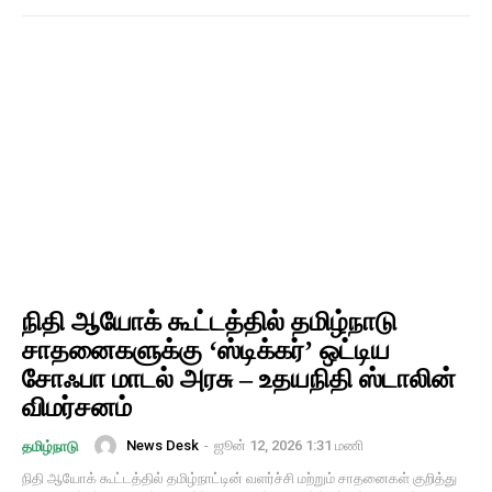
நிதி ஆயோக் கூட்டத்தில் தமிழ்நாடு
சாதனைகளுக்கு ‘ஸ்டிக்கர்’ ஒட்டிய
சோஃபா மாடல் அரசு – உதயநிதி ஸ்டாலின்
விமர்சனம்
News Desk
-
ஜூன் 12, 2026 1:31 மணி
தமிழ்நாடு
நிதி ஆயோக் கூட்டத்தில் தமிழ்நாட்டின் வளர்ச்சி மற்றும் சாதனைகள் குறித்து