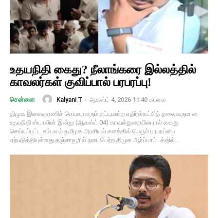
உதயநிதி கைது? நீலாங்கரை இல்லத்தில்
காவலர்கள் குவிப்பால் பரபரப்பு!
Kalyani T
-
ஆகஸ்ட் 4, 2026 11:40 காலை
சென்னை
திமுக இளைஞரணிச் செயலாளரும் சட்டமன்ற எதிர்க்கட்சித் தலைவருமான
உதயநிதி ஸ்டாலின் இன்று (ஆகஸ்ட் 04) காவல்துறையினரால் கைது
செய்யப்பட்ட சம்பவம் தமிழக அரசியல் களத்தில் பெரும் பரபரப்பை
ஏற்படுத்தியுள்ளது.தஞ்சாவூரில் நடைபெற்ற திமுக ஆர்ப்பாட்டத்தில்...