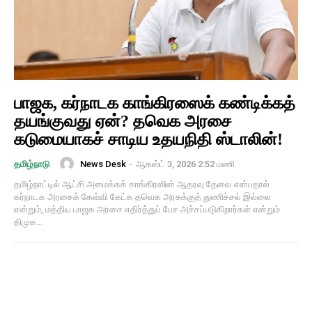
பாஜக, கர்நாடக காங்கிரஸைக் கண்டிக்கத்
தயங்குவது ஏன்? தவெக அரசை
கடுமையாகச் சாடிய உதயநிதி ஸ்டாலின்!
News Desk
-
ஆகஸ்ட் 3, 2026 2:52 மணி
தமிழ்நாடு
தமிழ்நாட்டில் ஆட்சி அமைக்கக் காங்கிரஸின் ஆதரவு தேவை என்பதால்
கர்நாடக அரசைக் கேள்வி கேட்க தவெக அரசுக்குத் துணிச்சல் இல்லை
என்றும், மத்திய பாஜக அரசை எதிர்த்துப் பேச அச்சப்படுகிறார்கள் என்றும்
திமுக...