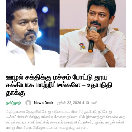
ஊழல் சக்திக்கு மச்சம் போட்டு தூய
சக்கியாக மாற்றிட்டீங்களே – உதயநிதி
தாக்கு
News Desk
-
ஜூன் 22, 2026 4:13 மணி
தமிழ்நாடு
அதிமுகவை தேர்தலின்போது கடுமையாக விமர்சித்துவிட்டு, தற்போது
அக்கட்சியைச் சேர்ந்த எம்எல்ஏ-க்களை தவெக-வில் இணைத்துக் கொள்வதை
சுட்டிக்காட்டிய எதிர்க்கட்சித் தலைவர் உதயநிதி ஸ்டாலின், "முன்பு ஊழல் சக்தி
என்று விமர்சித்த அதிமுக எம்எல்ஏ-க்களுக்கு மச்சம்...