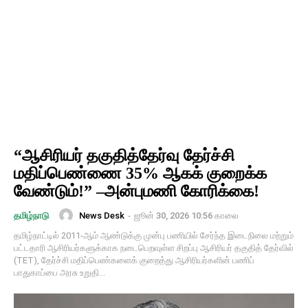
“ஆசிரியர் தகுதித்தேர்வு தேர்ச்சி
மதிப்பெண்ணை 35% ஆகக் குறைக்க
வேண்டும்!” –அன்புமணி கோரிக்கை!
News Desk
-
ஜூன் 30, 2026 10:56 காலை
தமிழ்நாடு
தமிழ்நாட்டில் 2011-ஆம் ஆண்டுக்கு முன்பு பணியில் சேர்ந்த இடைநிலை மற்றும்
பட்டதாரி ஆசிரியர்களுக்காக நடைபெறவுள்ள சிறப்பு ஆசிரியர் தகுதித் தேர்வில்
(TET), தேர்ச்சி மதிப்பெண்களைக் குறைத்து ஆசிரியர்களின் பணிப்
பாதுகாப்பை அரசு உறுதி...