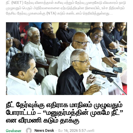
நீட் (NEET) தேர்வு வினாத்தாள் கசிவு மற்றும் தேர்வு முறைகேடு விவகாரம் நாடு
முழுவதும் பெரும் அதிர்வலைகளை ஏற்படுத்தியுள்ள நிலையில், உச்ச நீதிமன்றம்
தேசிய தேர்வு முகமைக்கு (NTA) கடும் கண்டனம் தெரிவித்துள்ளது....
நீட் தேர்வுக்கு எதிராக மாநிலம் முழுவதும்
போராட்டம் – “மனுதர்மத்தின் முகமே நீட்”
என வீரமணி கடும் தாக்கு
News Desk
-
மே 16, 2026 5:57 மணி
சென்னை