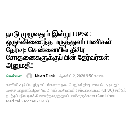
நாடு முழுவதும் இன்று UPSC
ஒருங்கிணைந்த மருத்துவப் பணிகள்
தேர்வு: சென்னையில் தீவிர
சோதனைகளுக்குப் பின் தேர்வர்கள்
அனுமதி!
News Desk
-
ஆகஸ்ட் 2, 2026 9:50 காலை
சென்னை
கணினி வழியில் இரு கட்டங்களாக நடைபெறும் தேர்வு: மையம் முழுவதும்
பலத்த பாதுகாப்பு!ஒன்றிய அரசுப் பணியாளர் தேர்வாணையம் (UPSC) சார்பில்
நடத்தப்படும் ஒருங்கிணைந்த மருத்துவப் பணிகளுக்கான (Combined
Medical Services - CMS)...