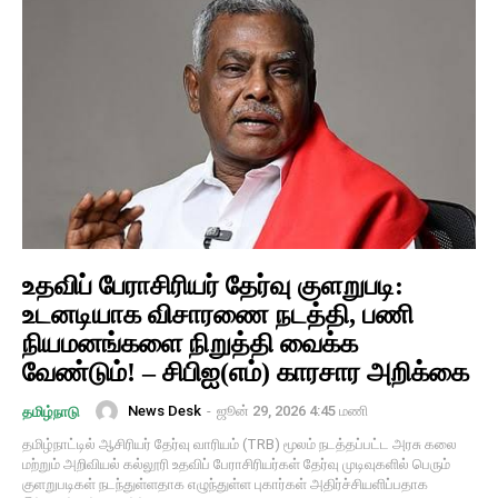
உதவிப் பேராசிரியர் தேர்வு குளறுபடி:
உடனடியாக விசாரணை நடத்தி, பணி
நியமனங்களை நிறுத்தி வைக்க
வேண்டும்! – சிபிஐ(எம்) காரசார அறிக்கை
News Desk
-
ஜூன் 29, 2026 4:45 மணி
தமிழ்நாடு
தமிழ்நாட்டில் ஆசிரியர் தேர்வு வாரியம் (TRB) மூலம் நடத்தப்பட்ட அரசு கலை
மற்றும் அறிவியல் கல்லூரி உதவிப் பேராசிரியர்கள் தேர்வு முடிவுகளில் பெரும்
குளறுபடிகள் நடந்துள்ளதாக எழுந்துள்ள புகார்கள் அதிர்ச்சியளிப்பதாக