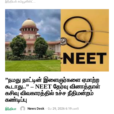
இந்தியக் கம்யூனிஸ்ட்...
”நமது நாட்டின் இளைஞர்களை ஏமாற்ற
கூடாது..” – NEET தேர்வு வினாத்தாள்
கசிவு விவகாரத்தில் உச்ச நீதிமன்றம்
கண்டிப்பு
News Desk
-
மே 29, 2026 6:19 மணி
இந்தியா