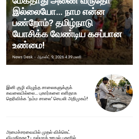
மேகதாது அணை வருதோ
இல்லையோ… நாம என்ன
பண்றோம்? தமிழ்நாடு
யோசிக்க வேண்டிய கசப்பான
உண்மை!
News Desk
-
ஆகஸ்ட் 9, 2026 4:39 மணி
இனி குழி விழுந்த சாலைகளுக்குக்
கவலையில்லை… புகார்களை எளிதாக
தெரிவிக்க ‘நம்ம சாலை’ செயலி அறிமுகம்!
அமைச்சரவையில் முதல் விக்கெட்
விழுகிறதா? டாஸ்மாக் ஊழல் புகாரில்