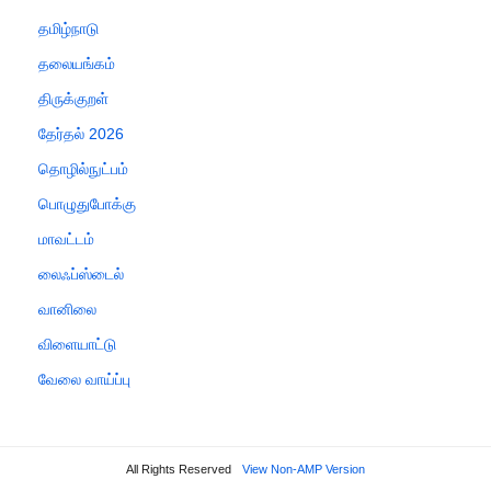
தமிழ்நாடு
தலையங்கம்
திருக்குறள்
தேர்தல் 2026
தொழில்நுட்பம்
பொழுதுபோக்கு
மாவட்டம்
லைஃப்ஸ்டைல்
வானிலை
விளையாட்டு
வேலை வாய்ப்பு
All Rights Reserved
View Non-AMP Version