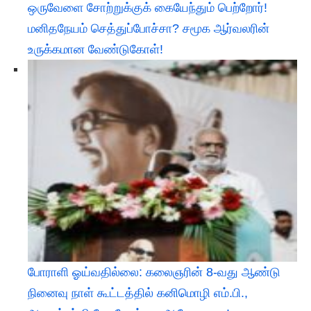
ஒருவேளை சோற்றுக்குக் கையேந்தும் பெற்றோர்!
மனிதநேயம் செத்துப்போச்சா? சமூக ஆர்வலரின்
உருக்கமான வேண்டுகோள்!
போராளி ஓய்வதில்லை: கலைஞரின் 8-வது ஆண்டு
நினைவு நாள் கூட்டத்தில் கனிமொழி எம்.பி.,