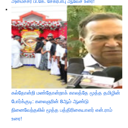
அமைச்சர் பி.கே. சேகர்பாபு ஆவேச உரை!
கல்தோன்றி மண்தோன்றாக் காலத்தே மூத்த தமிழின்
போர்க்குடி: கலைஞரின் 8ஆம் ஆண்டு
நினைவேந்தலில் மூத்த பத்திரிகையாளர் என்.ராம்
உரை!