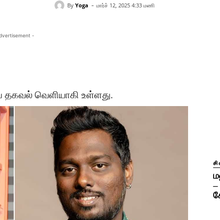
-
By
Yoga
மார்ச் 12, 2025 4:33 மணி
dvertisement -
திய தகவல் வெளியாகி உள்ளது.
ச
ம
–
க