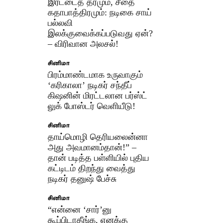
இரட்டைத் தரமும், சீதை
கதாபாத்திரமும்: நடிகை சாய்
பல்லவி
இலக்குவைக்கப்படுவது ஏன்?
– விரிவான அலசல்!
சினிமா
பிரம்மாண்டமாக உருவாகும்
‘கரிகாலா’ நடிகர் சந்தீப்
கிஷனின் மிரட்டலான பர்ஸ்ட்
லுக் போஸ்டர் வெளியீடு!
சினிமா
தாய்மொழி தெரியலைன்னா
அது அவமானம்தான்!” –
தான் படித்த பள்ளியில் புதிய
கட்டிடம் திறந்து வைத்து
நடிகர் தனுஷ் பேச்சு
சினிமா
“என்னை ‘சார்’னு
கூப்பிடாதீங்க, எனக்கு