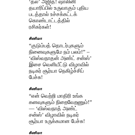
‘தல’ அஜித்! ஷாலினி
தயாரிப்பில் உருவாகும் புதிய
படத்தால் உச்சக்கட்டக்
கொண்டாட்டத்தில்
ரசிகர்கள்!
சினிமா
“குடும்பத் தொடர்புகளும்
நினைவுகளுமே நம் பலம்!” –
‘விஸ்வநாதன் அண்ட் சன்ஸ்’
இசை வெளியீட்டு விழாவில்
நடிகர் சூர்யா நெகிழ்ச்சிப்
பேச்சு!
சினிமா
“என் வெற்றி மாதிரி உங்க
கனவுகளும் நிறைவேறணும்!”
— ‘விஸ்வநாத் அண்ட்
சன்ஸ்’ விழாவில் நடிகர்
சூர்யா உருக்கமான பேச்சு!
சினிமா