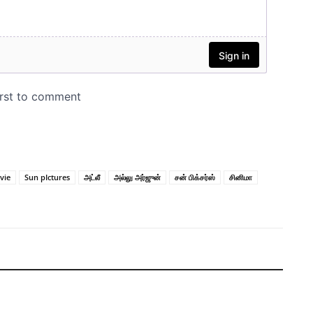
vie
Sun pIctures
அட்லீ
அல்லு அர்ஜுன்
சன் பிக்சர்ஸ்
சினிமா