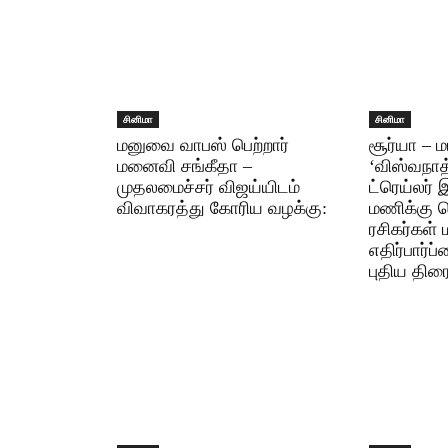
சினிமா
சினிமா
மனுவை வாபஸ் பெற்றார்
சூர்யா – ம
மனைவி சங்கீதா –
‘விஸ்வநாத
முதலமைச்சர் விஜய்யிடம்
ட்ரெய்லர்
விவாகரத்து கோரிய வழக்கு:
மணிக்கு 
ரசிகர்கள் 
எதிர்பார்ப
புதிய திரை