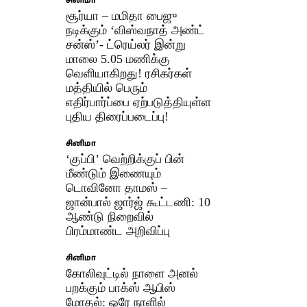
சினிமா
சூர்யா – மமிதா பைஜு
நடிக்கும் ‘விஸ்வநாத் அண்ட்
சன்ஸ்’- ட்ரெய்லர் இன்று
மாலை 5.05 மணிக்கு
வெளியாகிறது! ரசிகர்கள்
மத்தியில் பெரும்
எதிர்பார்ப்பை ஏற்படுத்தியுள்ள
புதிய திரைப்படைப்பு!
சினிமா
‘குப்பி’ வெற்றிக்குப் பின்
மீண்டும் இணையும்
டொவினோ தாமஸ் –
ஜான்பால் ஜார்ஜ் கூட்டணி: 10
ஆண்டு நிறைவில்
பிரம்மாண்ட அறிவிப்பு
சினிமா
கோலிவுட்டில் நாளை அனல்
பறக்கும் பாக்ஸ் ஆபிஸ்
மோதல்: ஒரே நாளில்