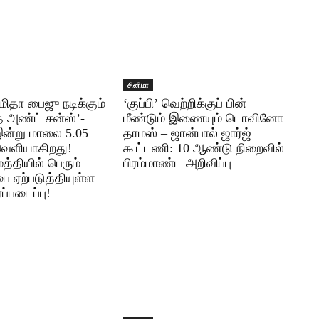
சினிமா
மிதா பைஜு நடிக்கும்
‘குப்பி’ வெற்றிக்குப் பின்
் அண்ட் சன்ஸ்’-
மீண்டும் இணையும் டொவினோ
 இன்று மாலை 5.05
தாமஸ் – ஜான்பால் ஜார்ஜ்
வெளியாகிறது!
கூட்டணி: 10 ஆண்டு நிறைவில்
மத்தியில் பெரும்
பிரம்மாண்ட அறிவிப்பு
்பை ஏற்படுத்தியுள்ள
ப்படைப்பு!