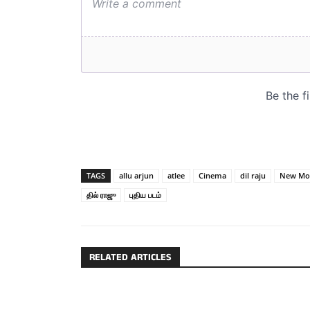
TAGS
allu arjun
atlee
Cinema
dil raju
New Mo
தில் ராஜு
புதிய படம்
RELATED ARTICLES