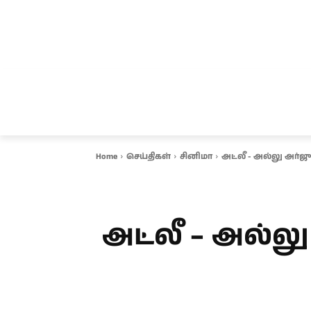
சென்னை
தமிழ்நாடு
ஆவடி
இ
Home
செய்திகள்
சினிமா
அட்லீ - அல்லு அர்ஜுன்
அட்லீ – அல்லு 