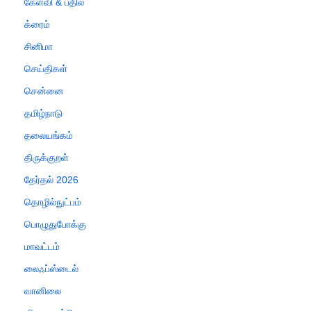
கேள்வி & பதில்
க்ரைம்
சினிமா
செய்திகள்
சென்னை
தமிழ்நாடு
தலையங்கம்
திருக்குறள்
தேர்தல் 2026
தொழில்நுட்பம்
பொழுதுபோக்கு
மாவட்டம்
லைஃப்ஸ்டைல்
வானிலை