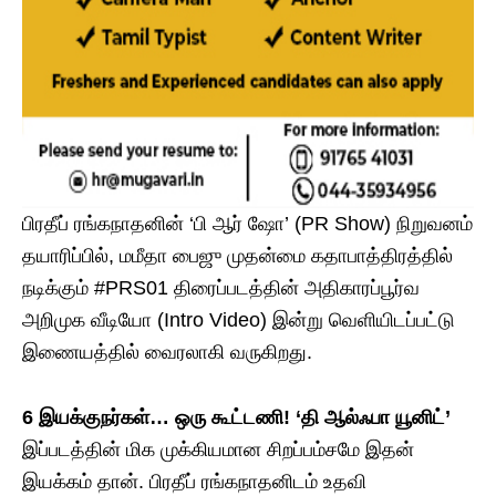
பிரதீப் ரங்கநாதனின் ‘பி ஆர் ஷோ’ (PR Show) நிறுவனம்
தயாரிப்பில், மமீதா பைஜு முதன்மை கதாபாத்திரத்தில்
நடிக்கும் #PRS01 திரைப்படத்தின் அதிகாரப்பூர்வ
அறிமுக வீடியோ (Intro Video) இன்று வெளியிடப்பட்டு
இணையத்தில் வைரலாகி வருகிறது.
6 இயக்குநர்கள்… ஒரு கூட்டணி! ‘தி ஆல்ஃபா யூனிட்’
இப்படத்தின் மிக முக்கியமான சிறப்பம்சமே இதன்
இயக்கம் தான். பிரதீப் ரங்கநாதனிடம் உதவி