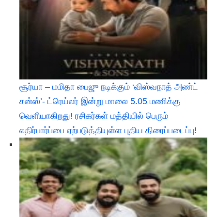
சூர்யா – மமிதா பைஜு நடிக்கும் ‘விஸ்வநாத் அண்ட்
சன்ஸ்’- ட்ரெய்லர் இன்று மாலை 5.05 மணிக்கு
வெளியாகிறது! ரசிகர்கள் மத்தியில் பெரும்
எதிர்பார்ப்பை ஏற்படுத்தியுள்ள புதிய திரைப்படைப்பு!