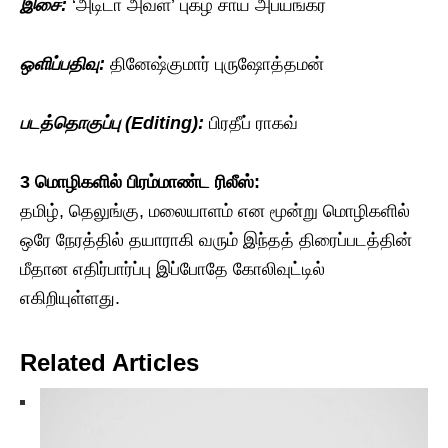
இசை:
‘அடிடா அவள’ புகழ் சாய் அபயங்கர்
ஒளிப்பதிவு:
தினேஷ்குமார் புருஷோத்தமன்
படத்தொகுப்பு (Editing):
பிரதீப் ராகவ்
3 மொழிகளில் பிரம்மாண்ட ரிலீஸ்:
தமிழ், தெலுங்கு, மலையாளம் என மூன்று மொழிகளில்
ஒரே நேரத்தில் தயாராகி வரும் இந்தத் திரைப்படத்தின்
மீதான எதிர்பார்ப்பு இப்போதே கோலிவுட்டில்
எகிறியுள்ளது.
Related Articles