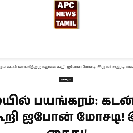
ந்தியா
உலகம்
அரசியல்
சினிமா
தேர்தல் 2026
்: கடன் வாங்கித் தருவதாகக் கூறி ஐபோன் மோசடி! இருவர் அதிரடி கை
க்ரைம்
ில் பயங்கரம்: கடன் 
ூறி ஐபோன் மோசடி! இ