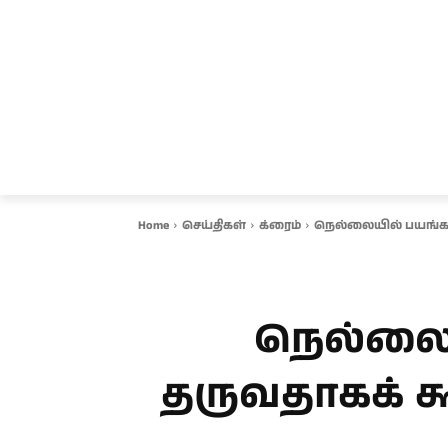
சென்னை
தமிழ்நாடு
ஆவடி
இ
Home
செய்திகள்
க்ரைம்
நெல்லையில் பயங்கரம
நெல்லைய
தருவதாகக் க