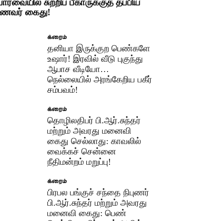
ோர்வையில் சுற்றிப் பீகாருக்குத் தப்பிய
ணவர் கைது!
க்ரைம்
தனியா இருக்குற பெண்களே
உஷார்! இரவில் வீடு புகுந்து
ஆபாச வீடியோ…
நெல்லையில் அரங்கேறிய பகீர்
சம்பவம்!
க்ரைம்
தொழிலதிபர் பி.ஆர்.சுந்தர்
மற்றும் அவரது மனைவி
கைது செல்லாது: காவலில்
வைக்கச் சென்னை
நீதிமன்றம் மறுப்பு!
க்ரைம்
பிரபல பங்குச் சந்தை நிபுணர்
பி.ஆர்.சுந்தர் மற்றும் அவரது
மனைவி கைது: பெண்