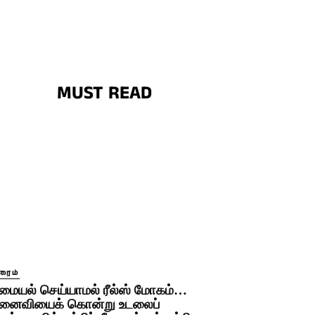
MUST READ
ரைம்
மையல் செய்யாமல் ரீல்ஸ் மோகம்…
னைவியைக் கொன்று உடலைப்