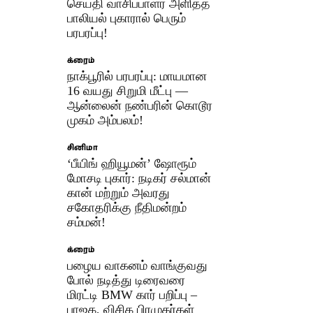
செய்தி வாசிப்பாளர் அளித்த
பாலியல் புகாரால் பெரும்
பரபரப்பு!
க்ரைம்
நாக்பூரில் பரபரப்பு: மாயமான
16 வயது சிறுமி மீட்பு —
ஆன்லைன் நண்பரின் கொடூர
முகம் அம்பலம்!
சினிமா
‘பீயிங் ஹியூமன்’ ஷோரூம்
மோசடி புகார்: நடிகர் சல்மான்
கான் மற்றும் அவரது
சகோதரிக்கு நீதிமன்றம்
சம்மன்!
க்ரைம்
பழைய வாகனம் வாங்குவது
போல் நடித்து டிரைவரை
மிரட்டி BMW கார் பறிப்பு –
பாஜக, விசிக பிரமுகர்கள்