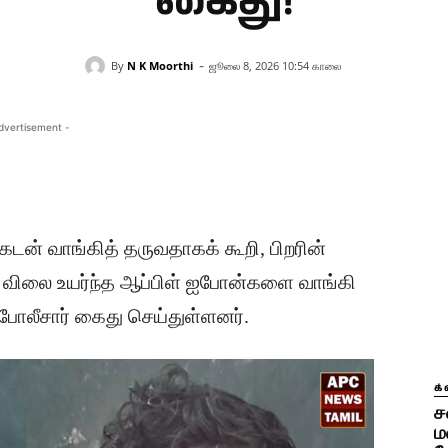
கைது!
-
By
N K Moorthi
ஜூலை 8, 2026 10:54 காலை
dvertisement -
கடன் வாங்கித் தருவதாகக் கூறி, பிறரின்
ிலை உயர்ந்த ஆப்பிள் ஐபோன்களை வாங்கி
ோலீசார் கைது செய்துள்ளனர்.
க்
ச
ம