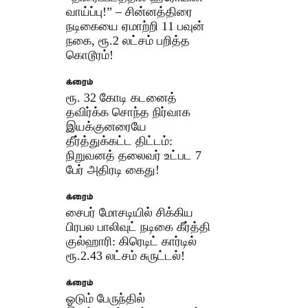
வாய்ப்பு!” – சின்னத்திரை
நடிகையை ஏமாற்றி 11 பவுன்
நகை, ரூ.2 லட்சம் பறித்த
கொடூரம்!
க்ரைம்
ரூ. 32 கோடி கடனைத்
தவிர்க்க சொந்த நிர்வாக
இயக்குனரையே
தீர்த்துக்கட்ட திட்டம்:
நிறுவனத் தலைவர் உட்பட 7
பேர் அதிரடி கைது!
க்ரைம்
சைபர் மோசடியில் சிக்கிய
பிரபல பாலிவுட் நடிகை கீர்த்தி
குல்ஹாரி: கிரெடிட் கார்டில்
ரூ.2.43 லட்சம் சுருட்டல்!
க்ரைம்
ஓடும் பேருந்தில்