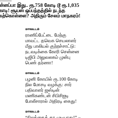
ன்னப்பா இது.. ரூ.758 கோடி டூ ரூ.1,035
ோடி! சூயஸ் ஒப்பந்தத்தில் நடந்த
கற்கொள்ளை? அதிரும் சேலம் மாநகரம்!
மாவட்டம்
ராணிப்பேட்டை மேற்கு
மாவட்ட தவெக செயலாளர்
மீது பாலியல் குற்றச்சாட்டு:
நடவடிக்கை கோரி சென்னை
டிஜிபி அலுவலகம் முன்பு
பெண் தர்ணா!
மாவட்டம்
பழனி கோயில் ரூ.100 கோடி
நில மோசடி வழக்கு: சார்
பதிவாளர் ஜஸ்டின்
மணிகண்டன் சிபிசிஐடி
போலீசாரால் அதிரடி கைது!
மாவட்டம்
“நிலத்தைத் தர முடியாது!” –