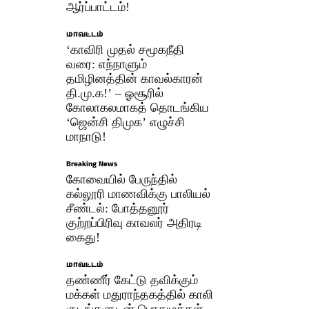
ஆர்ப்பாட்டம்!
மாவட்டம்
‘காவிரி முதல் சமூகநீதி
வரை: எந்நாளும்
தமிழினத்தின் காவல்காரன்
தி.மு.க!’ – ஓசூரில்
கோலாகலமாகத் தொடங்கிய
‘ஜென்சி திமுக’ எழுச்சி
மாநாடு!
Breaking News
கோவையில் பேருந்தில்
கல்லூரி மாணவிக்கு பாலியல்
சீண்டல்: போத்தனூர்
குற்றப்பிரிவு காவலர் அதிரடி
கைது!
மாவட்டம்
தண்ணீர் கேட்டு தவிக்கும்
மக்கள் மதுராந்தகத்தில் காலி
குடங்களுடன் பொதுமக்கள்