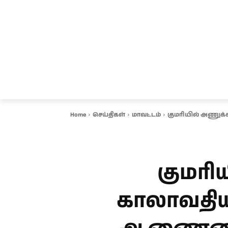
சென்னை
தமிழ்நாடு
ஆவடி
இ
Home
செய்திகள்
மாவட்டம்
குமரியில் அணுக்க
குமரி
காலாவதியா