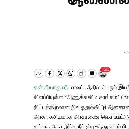
ஆணையை நீ
- A
கன்னியாகுமரி
மாவட்டத்தில் பெரும் இயற
கிளப்பியுள்ள ‘அணுக்கனிம சுரங்கம்’ (A
திட்டத்திற்கான நில ஓதுக்கீட்டு ஆணையை,
அரசு ரகசியமாக அரசாணை வெளியிட்டுள
தவெக அரசு இந்த நீட்டிப்பு உத்தரவைப் பிற