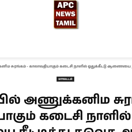
ந்தியா
உலகம்
அரசியல்
சினிமா
தேர்தல் 2026
னிம சுரங்கம் - காலாவதியாகும் கடைசி நாளில் ஓதுக்கீட்டு ஆணையை நீட
மாவட்டம்
யில் அணுக்கனிம சுரங
கும் கடைசி நாளில் ஓ