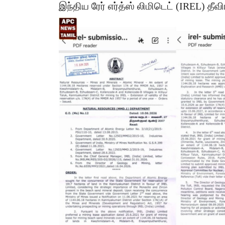
இந்திய ரேர் எர்த்ஸ் லிமிடெட் (IREL) தீ