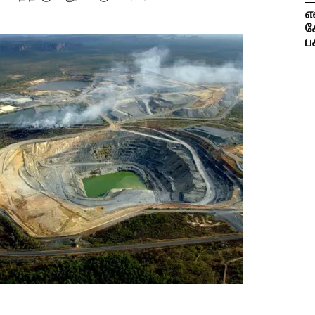
எ
க
ப