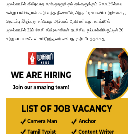
பஹல்காமில்
தீவிரவாத
தாக்குதலுக்கும்
தங்களுக்கும்
தொடர்பில்லை
என்று
பாகிஸ்தான்
கூறி
வந்த
நிலையில்
அந்நாட்டில்
பணியாற்றிவருக்கு
,
தொடர்பு
இருப்பது
தற்போது
அம்பலம்
ஆகி
உள்ளது
காஷ்மீரில்
.
பஹல்காமில்
ம்
தேதி
தீவிரவாதிகள்
நடத்திய
துப்பாக்கிச்சூட்டில்
22
26
சுற்றுலா
பயணிகள்
உயிரிழந்தனர்
என்பது
குறிப்பிடத்தக்கது
.