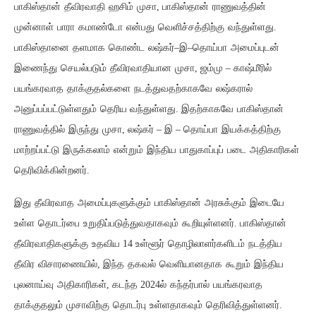
பாகிஸ்தான்
தீவிரவாதி
ஹசிம்
முசா
பாகிஸ்தான்
ராணுவத்தின்
,
முன்னாள்
பாரா
கமாண்டோ
என்பது
வெளிச்சத்திற்கு
வந்துள்ளது
.
பாகிஸ்தானை
தளமாக
கொண்ட
லஷ்கர்
இ
தொய்பா
அமைப்புடன்
–
–
இணைந்து
செயல்படும்
தீவிரவாதியான
முசா
ஜம்மு
காஷ்மீரில்
,
–
பயங்கரவாத
தாக்குதல்களை
நடத்துவதற்காகவே
லஷ்கரால்
அனுப்பப்பட்டுள்ளதும்
தெரிய வந்துள்ளது
இதற்காகவே
பாகிஸ்தான்
.
ராணுவத்தில்
இருந்து
முசா
லஷ்கர்
இ
தொய்பா
இயக்கத்திற்கு
,
–
–
மாற்றப்பட்டு
இருக்கலாம்
என்றும்
இந்திய
பாதுகாப்புப்
படை
அதிகாரிகள்
தெரிவிக்கின்றனர்
.
இது
தீவிரவாத
அமைப்புகளுக்கும்
பாகிஸ்தான்
அரசுக்கும்
இடையே
உள்ள
தொடர்பை
உறுதிப்படுத்துவதாகவும்
கூறியுள்ளனர்
பாகிஸ்தான்
.
தீவிரவாதிகளுக்கு
உதவிய
உள்ளூர்
தொழிலாளர்களிடம்
நடத்திய
14
தீவிர
விசாரணையில்
இந்த
தகவல்
வெளியானதாக
கூறும்
இந்திய
,
புலனாய்வு
அதிகாரிகள்
கடந்த
ல்
கந்தர்பால்
பயங்கரவாத
,
2024
தாக்குதலும்
முசாவிற்கு
தொடர்பு
உள்ளதாகவும்
தெரிவித்துள்ளனர்
.