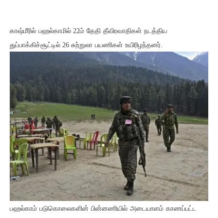
காஷ்மீரில்
பஹல்காமில்
ம்
தேதி
தீவிரவாதிகள்
நடத்திய
22
துப்பாக்கிச்சூட்டில்
சுற்றுலா
பயணிகள்
உயிரிழந்தனர்.
26
பஹல்காம்
படுகொலைகளின்
பின்னணியில்
அடையாளம்
காணப்பட்ட