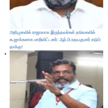
அதிமுகவில் ராஜாவாக இருந்தவர்கள் தவெகவில்
கூஜாக்களாக மாறிவிட்டனர்: ஆர்.பி.உதயகுமார் கடும்
தாக்கு!