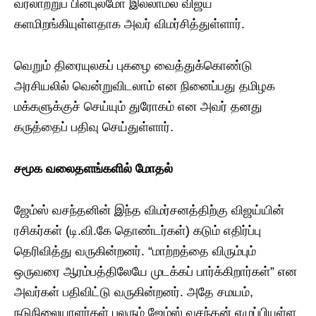
வரலாற்றுப் பின்புலமோ இல்லாமல் விஜய்
களமிறங்கியுள்ளதாக அவர் விமர்சித்துள்ளார்.
வெறும் திரையுலகப் புகழை வைத்துக்கொண்டு
அரசியலில் வென்றுவிடலாம் என நினைப்பது தமிழக
மக்களுக்குச் செய்யும் துரோகம் என அவர் தனது
கருத்தைப் பதிவு செய்துள்ளார்.
சமூக
வலைதளங்களில்
மோதல்
​ஜேம்ஸ் வசந்தனின் இந்த விமர்சனத்திற்கு விஜய்யின்
ரசிகர்கள் (டி.வி.கே தொண்டர்கள்) கடும் எதிர்ப்பு
தெரிவித்து வருகின்றனர். “மாற்றத்தை விரும்பும்
ஒருவரை ஆரம்பத்திலேயே முடக்கப் பார்க்கிறார்கள்” என
அவர்கள் பதிவிட்டு வருகின்றனர். அதே சமயம்,
நடுநிலையாளர்கள் பலரும் ஜேம்ஸ் வசந்தன் எழுப்பியுள்ள