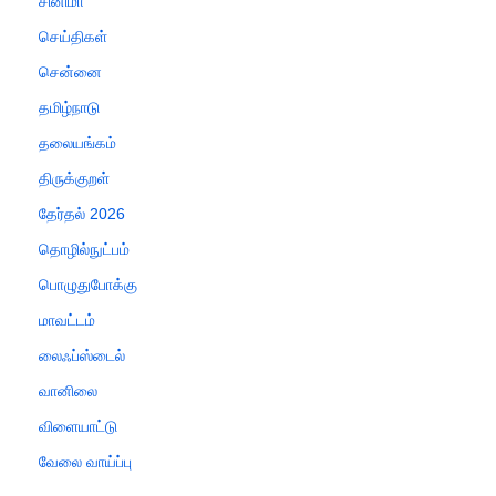
சினிமா
செய்திகள்
சென்னை
தமிழ்நாடு
தலையங்கம்
திருக்குறள்
தேர்தல் 2026
தொழில்நுட்பம்
பொழுதுபோக்கு
மாவட்டம்
லைஃப்ஸ்டைல்
வானிலை
விளையாட்டு
வேலை வாய்ப்பு