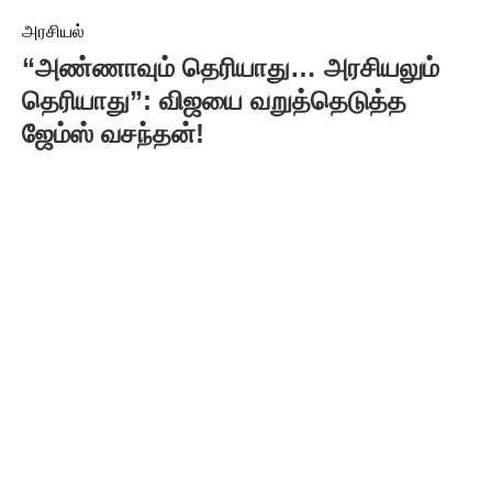
அரசியல்
“அண்ணாவும் தெரியாது… அரசியலும்
தெரியாது”: விஜயை வறுத்தெடுத்த
ஜேம்ஸ் வசந்தன்!