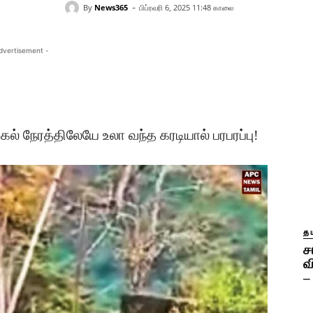
-
By
News365
பிப்ரவரி 6, 2025 11:48 காலை
dvertisement -
கல் நேரத்திலேயே உலா வந்த கரடியால் பரபரப்பு!
தம
ச
வ
–