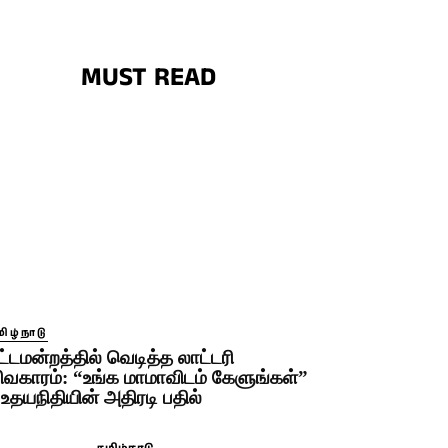
MUST READ
ிழ்நாடு
ட்டமன்றத்தில் வெடித்த லாட்டரி
ிவகாரம்: “உங்க மாமாவிடம் கேளுங்கள்”
 உதயநிதியின் அதிரடி பதில்