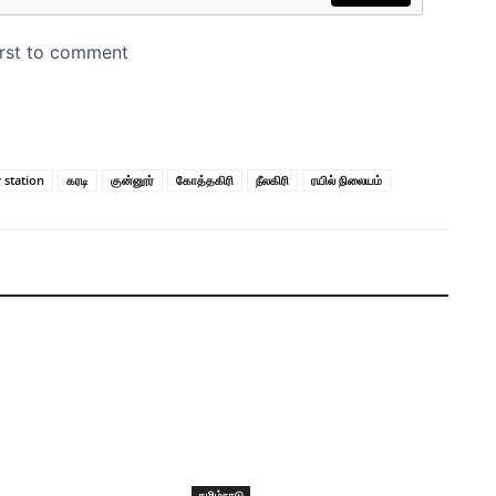
 station
கரடி
குன்னூர்
கோத்தகிரி
நீலகிரி
ரயில் நிலையம்
தமிழ்நாடு