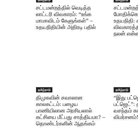
சட்டமன்றத்தில் வெடித்த
சட்டமன்றத
லாட்டரி விவகாரம்: “உங்க
மோதிக்கொ
மாமாவிடம் கேளுங்கள்” –
உதயநிதி: 
உதயநிதியின் அதிரடி பதில்
விவகாரத்த
நலன் என்
தமிழ்நாடு
தமிழ்நாடு
திமுகவின் சவாலான
“இது பட்ஜெ
காலகட்டம்: பழைய
பட்ஜெட்”: 
பாணியிலான அரசியலால்
வசந்தம் க
கட்சியை மீட்பது சாத்தியமா? –
விமர்சனம்
தொண்டர்களின் ஆதங்கம்