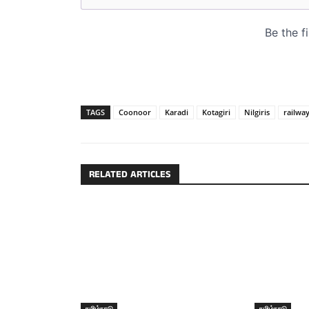
TAGS
Coonoor
Karadi
Kotagiri
Nilgiris
railway
RELATED ARTICLES
தமிழ்நாடு
தமிழ்நாடு