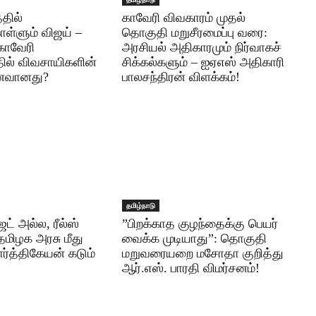
்தில்
​காவேரி விவகாரம் முதல்
ள்ளும் விஜய் –
தொகுதி மறுசீரமைப்பு வரை:
காவேரி
அரசியல் அதிகாரமும் நிர்வாகச்
ில் விவசாயிகளின்
சிக்கல்களும் – ஐஏஎஸ் அதிகாரி
னவானது?
பாலசந்திரன் விளக்கம்!
தமிழ்நாடு
ட் அல்ல, ரீல்ஸ்
​”பிறக்காத குழந்தைக்கு பெயர்
தமிழக அரசு மீது
வைக்க முடியாது”: தொகுதி
ார்த்திகேயன் கடும்
மறுவரையறை மசோதா குறித்து
!
ஆர்.எஸ். பாரதி விமர்சனம்!