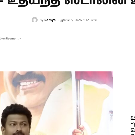
 உதயநிதி ஸ்டாலின் உ
-
By
Ramya
ஜூலை 5, 2026 3:12 மணி
dvertisement -
தம
“
த