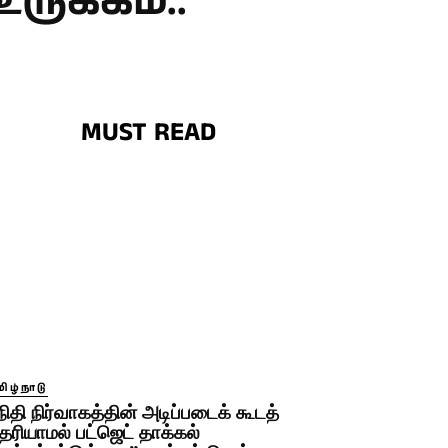
ருக்கம்..
MUST READ
ிழ்நாடு
நிதி நிர்வாகத்தின் அடிப்படைக் கூடத்
ெரியாமல் பட்ஜெட் தாக்கல்