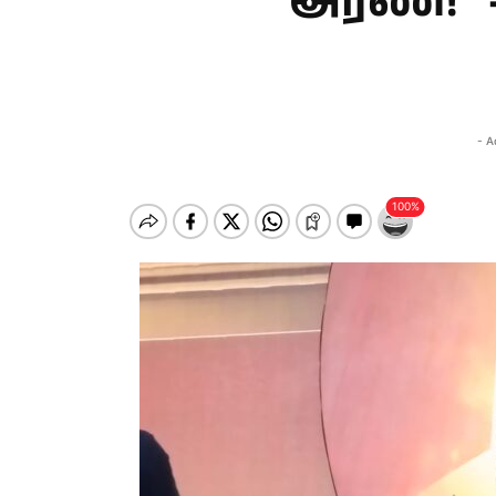
அரண்!” –
- A