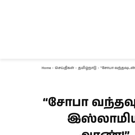
சென்னை
தமிழ்நாடு
ஆவடி
இ
Home
செய்திகள்
தமிழ்நாடு
"சோபா வந்தவுடன் 
“சோபா வந்தவு
இஸ்லாமியர