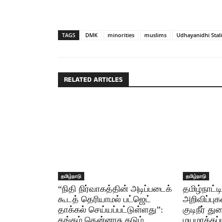
TAGS
DMK
minorities
muslims
Udhayanidhi Stal
RELATED ARTICLES
தமிழ்நாடு
தமிழ்நாடு
“நிதி நிர்வாகத்தின் அடிப்படைக்
தமிழ்நாட்ட
கூடத் தெரியாமல் பட்ஜெட்
அறிவிப்புகள
தாக்கல் செய்யப்பட்டுள்ளது”:
குடிநீர் த
தங்கம் தென்னரசு கடும்
மயமாக்கப்