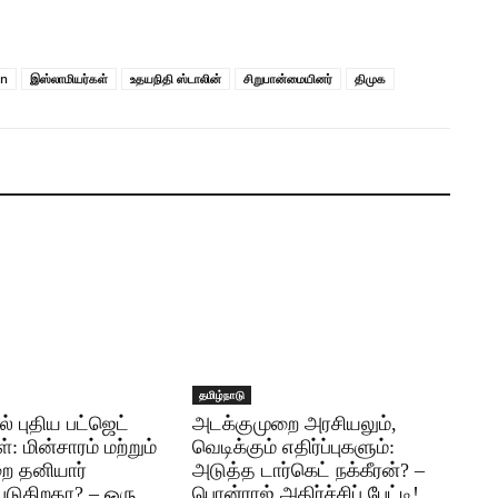
in
இஸ்லாமியர்கள்
உதயநிதி ஸ்டாலின்
சிறுபான்மையினர்
திமுக
தமிழ்நாடு
ில் புதிய பட்ஜெட்
அடக்குமுறை அரசியலும்,
்: மின்சாரம் மற்றும்
வெடிக்கும் எதிர்ப்புகளும்:
ுறை தனியார்
அடுத்த டார்கெட் நக்கீரன்? –
படுகிறதா? – ஒரு
பொன்ராஜ் அதிர்ச்சிப் பேட்டி! ​