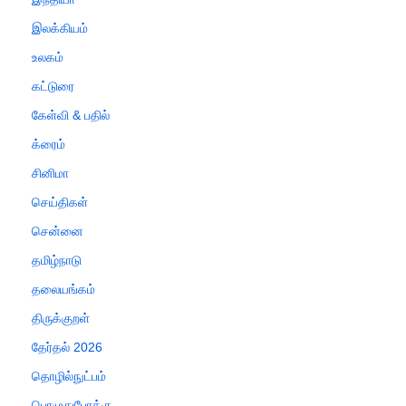
இலக்கியம்
உலகம்
கட்டுரை
கேள்வி & பதில்
க்ரைம்
சினிமா
செய்திகள்
சென்னை
தமிழ்நாடு
தலையங்கம்
திருக்குறள்
தேர்தல் 2026
தொழில்நுட்பம்
பொழுதுபோக்கு