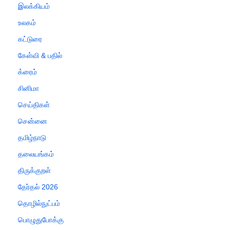
இலக்கியம்
உலகம்
கட்டுரை
கேள்வி & பதில்
க்ரைம்
சினிமா
செய்திகள்
சென்னை
தமிழ்நாடு
தலையங்கம்
திருக்குறள்
தேர்தல் 2026
தொழில்நுட்பம்
பொழுதுபோக்கு