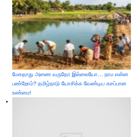
மேகதாது அணை வருதோ இல்லையோ… நாம என்ன
பண்றோம்? தமிழ்நாடு யோசிக்க வேண்டிய கசப்பான
உண்மை!