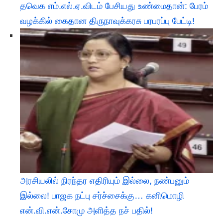
தவெக எம்.எல்.ஏ.விடம் பேசியது உண்மைதான்: பேரம்
வழக்கில் கைதான திருநாவுக்கரசு பரபரப்பு பேட்டி!
அரசியலில் நிரந்தர எதிரியும் இல்லை, நண்பனும்
இல்லை! பாஜக நட்பு சர்ச்சைக்கு… கனிமொழி
என்.வி.என்.சோமு அளித்த நச் பதில்!