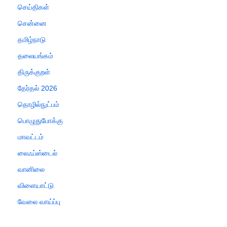
செய்திகள்
சென்னை
தமிழ்நாடு
தலையங்கம்
திருக்குறள்
தேர்தல் 2026
தொழில்நுட்பம்
பொழுதுபோக்கு
மாவட்டம்
லைஃப்ஸ்டைல்
வானிலை
விளையாட்டு
வேலை வாய்ப்பு