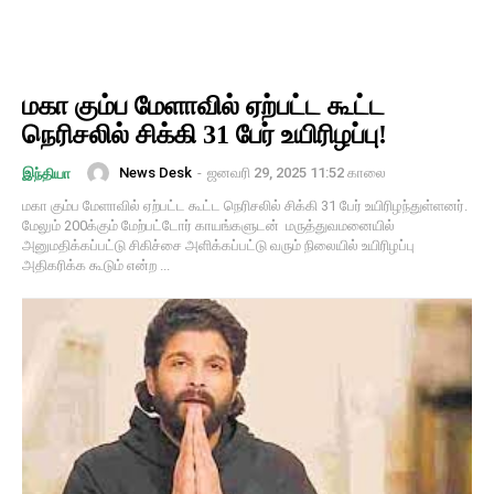
மகா கும்ப மேளாவில் ஏற்பட்ட கூட்ட
நெரிசலில் சிக்கி 31 பேர் உயிரிழப்பு!
News Desk
-
ஜனவரி 29, 2025 11:52 காலை
இந்தியா
மகா கும்ப மேளாவில் ஏற்பட்ட கூட்ட நெரிசலில் சிக்கி 31 பேர் உயிரிழந்துள்ளனர்.
மேலும் 200க்கும் மேற்பட்டோர் காயங்களுடன் மருத்துவமனையில்
அனுமதிக்கப்பட்டு சிகிச்சை அளிக்கப்பட்டு வரும் நிலையில் உயிரிழப்பு
அதிகரிக்க கூடும் என்ற ...