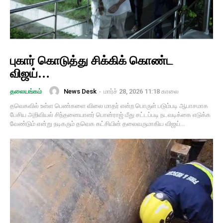
புகார் கொடுத்து சிக்கிக் கொண்ட
விஜய்…
News Desk
-
மார்ச் 28, 2026 11:18 காலை
தலையங்கம்
தவெகவில் உள்ள பெண்களை விலை மாதர் என்ற பொருள் படும்படி ஆபாசமாக
பேசிய அறிவியல் சிந்தனையாளர் பொன்ராஜ் மீது சட்டப்படி நடவடிக்கை எடுக்க
வேண்டும் என்று நடிகரும் தவெக கட்சியின் தலைவருமாகிய விஜய்...