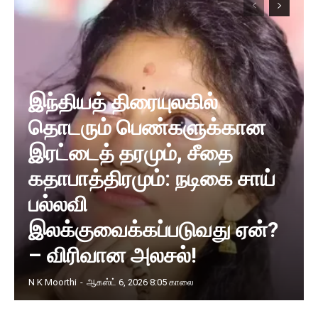
இந்தியத் திரையுலகில்
தொடரும் பெண்களுக்கான
இரட்டைத் தரமும், சீதை
கதாபாத்திரமும்: நடிகை சாய்
பல்லவி
இலக்குவைக்கப்படுவது ஏன்?
– விரிவான அலசல்!
N K Moorthi
-
ஆகஸ்ட் 6, 2026 8:05 காலை