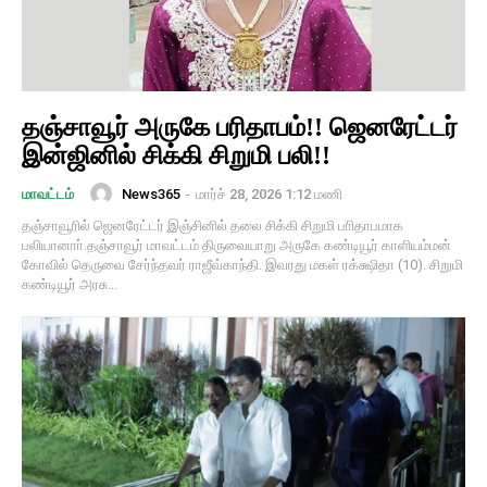
தஞ்சாவூர் அருகே பரிதாபம்!! ஜெனரேட்டர்
இன்ஜினில் சிக்கி சிறுமி பலி!!
News365
-
மார்ச் 28, 2026 1:12 மணி
மாவட்டம்
தஞ்சாவூரில் ஜெனரேட்டர் இஞ்சினில் தலை சிக்கி சிறுமி பாிதாபமாக
பலியானாா்.தஞ்சாவூர் மாவட்டம் திருவையாறு அருகே கண்டியூர் காளியம்மன்
கோவில் தெருவை சேர்ந்தவர் ராஜீவ்காந்தி. இவரது மகள் ரக்க்ஷிதா (10). சிறுமி
கண்டியூர் அரசு...