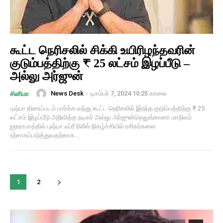
கூட்ட நெரிசலில் சிக்கி உயிரிழந்தவரின்
குடும்பத்திற்கு ₹ 25 லட்சம் இழப்பீடு –
அல்லு அர்ஜுன்
News Desk
-
டிசம்பர் 7, 2024 10:25 காலை
சினிமா
புஷ்பா திரைப்படம் பார்க்க வந்து கூட்ட நெரிசலில் இறந்த குடும்பத்திற்கு ₹ 25
லட்சம் இழப்பீடு அறிவித்த நடிகர் அல்லு அர்ஜுன்தெலுங்கானா மாநிலம்
ஐதராபாத்தில் புஷ்பா ஃப்ரீ ரிலீஸ் நிகழ்ச்சியில் ரசிகர்களை
உற்சாகப்படுத்துவதற்காக...
1
2