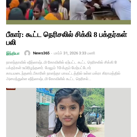
பீகார்: கூட்ட நெரிசலில் சிக்கி 8 பக்தர்கள்
பலி
News365
-
மார்ச் 31, 2026 3:33 மணி
இந்தியா
நாளந்தாவில் ஷீத்லாஷ்டமி கோவிலில் ஏற்பட்ட கூட்ட நெரிசலில் சிக்கி 8
பக்தர்கள் உயிரிழந்தனர். மேலும் 10-க்கும் மேற்பட்டோர்
காயமடைந்தனர்.பீகாரின் நாளந்தா மாவட்டத்தில் உள்ள மக்ரா கிராமத்தில்
அமைந்துள்ள ஷீத்லாஷ்டமி கோவிலில் கூட்ட நெரிசல்...