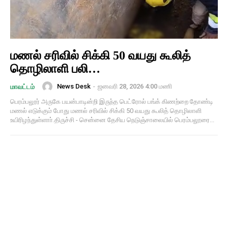
மணல் சரிவில் சிக்கி 50 வயது கூலித்
தொழிலாளி பலி…
News Desk
-
ஜனவரி 28, 2026 4:00 மணி
மாவட்டம்
பெரம்பலூர் அருகே பயன்பாடின்றி இருந்த பெட்ரோல் பங்க் கிணற்றை தோண்டி
மணல் எடுக்கும் போது மணல் சரிவில் சிக்கி 50 வயது கூலித் தொழிலாளி
உயிரிழந்துள்ளாா்.திருச்சி - சென்னை தேசிய நெடுஞ்சாலையில் பெரம்பலூரை...