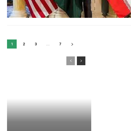
1
2
3
...
7