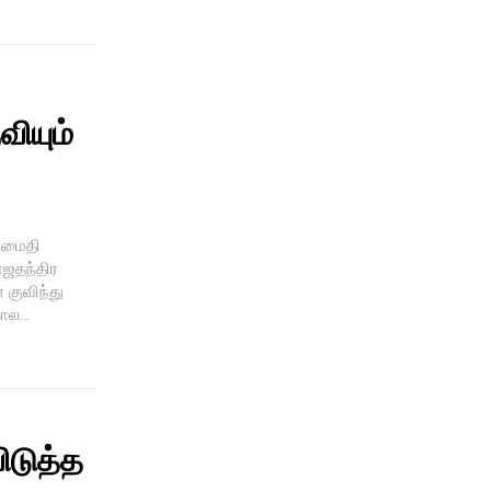
வியும்
 அமைதி
ாஜதந்திர
் குவிந்து
ல...
ிடுத்த