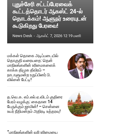
புதுச்சேரி சட்டப்பேரவைக்
கூட்டத்தொடர் ஆகஸ்ட் 24-ல்
தொடக்கம்! ஆளுநர் உரையுடன்
கூடுகிறது பேரவை!
News Desk
-
ஆகஸ்ட் 7, 2026 12:19 மணி
மக்கள் தொகை அடிப்படையில்
தொகுதி வரையறை: தென்
மாநிலங்களின் உரிமைகளைக்
காக்க திமுக தீவிரம் –
நாடாளுமன்ற உறுப்பினர் பி.
வில்சன் பேட்டி!
த.வெ.க. எம்.எல்.ஏ.விடம் குதிரை
பேரம் வழக்கு: கைதான 14
பேருக்கும் ஜாமின்! – சென்னை
உயர் நீதிமன்றம் அதிரடி உத்தரவு!
“மாநிலங்களின் வரி உரிமையை