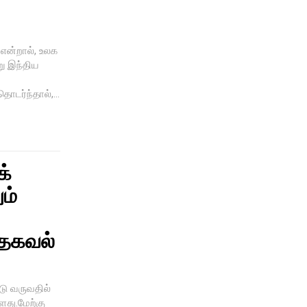
என்றால், உலக
று இந்திய
டர்ந்தால்,...
க்
ம்
 தகவல்
ு வருவதில்
ளது.மேற்கு