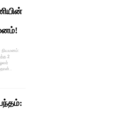
ணியின்
மனம்!
ர் நியமனம்:
த்த 2
 ஓவர்
தான்...
பந்தம்: