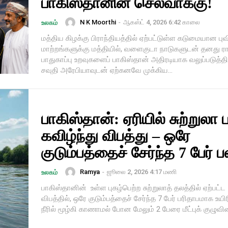
பாகிஸ்தானின் செல்வாக்கு!
N K Moorthi
-
ஆகஸ்ட் 4, 2026 6:42 காலை
உலகம்
மத்திய கிழக்கு பிராந்தியத்தில் ஏற்பட்டுள்ள கடுமையான புவ
மாற்றங்களுக்கு மத்தியில், வளைகுடா நாடுகளுடன் தனது ர
பாதுகாப்பு உறவுகளைப் பாகிஸ்தான் அதிரடியாக வலுப்படுத்தி
சவுதி அரேபியாவுடன் ஏற்கனவே முக்கிய...
பாகிஸ்தான்: ஏரியில் சுற்றுலா 
கவிழ்ந்து விபத்து – ஒரே
குடும்பத்தைச் சேர்ந்த 7 பேர் பல
Ramya
-
ஜூலை 2, 2026 4:17 மணி
உலகம்
பாகிஸ்தானின் உள்ள புகழ்பெற்ற சுற்றுலாத் தலத்தில் ஏற்பட்
விபத்தில், ஒரே குடும்பத்தைச் சேர்ந்த 7 பேர் பரிதாபமாக உயி
நீரில் மூழ்கி காணாமல் போன மேலும் 2 பேரை மீட்புக் குழுவினர