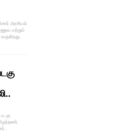
ிசார் அரசியல்
ாணுவ மற்றும்
 வருகிறது.
படகு
ி..
ட படகு
ரிழந்தனர்.
்...