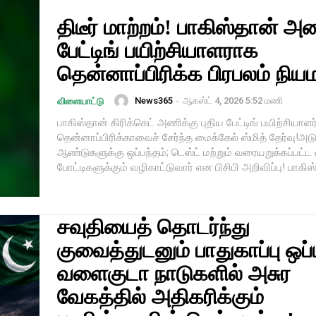
திடீர் மாற்றம்! பாகிஸ்தான் அ
பேட்டிங் பயிற்சியாளராக
தென்னாப்பிரிக்க பிரபலம் நிய
News365
-
ஆகஸ்ட் 4, 2026 5:52 மணி
விளையாட்டு
பாகிஸ்தான் கிரிக்கெட் அணிக்கு புதிய பேட்டிங் பயிற்சியாள
தென்னாப்பிரிக்காவைச் சேர்ந்த மைக்கேல் ஸ்மித் தேர்வு!அடு
ஆண்டுகளுக்கு ஒப்பந்தம்; டெஸ்ட் மற்றும் வரையறுக்கப்பட்ட
போட்டிகளுக்கும் வழிகாட்டுவார் என பிசிபி அறிவிப்பு! பாகிஸ்
சவுதியைத் தொடர்ந்து
குவைத்துடனும் பாதுகாப்பு ஒப்
வளைகுடா நாடுகளில் அசுர
வேகத்தில் அதிகரிக்கும்