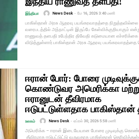
இந்திய ராணுவத் தளபதி!
News Desk
-
மே 16, 2026 3:40 மணி
இந்தியா
பாகிஸ்தான் அரசு ஆதரவு பயங்கரவாதத்தை நிறுத்தவில்லை 
வரைபடத்தில் அந்நாட்டின் இருப்பே கேள்விக்குறியாகும் என்
ராணுவத் தளபதி உபேந்திர திவேதி கடுமையான எச்சரிக்கை
விடுத்துள்ளார்.பாகிஸ்தான் அரசு ஆதரவு பயங்கரவாதத்தை தொ
ஈரான் போர்: போரை முடிவுக்கு
கொண்டுவர அமெரிக்கா மற்று
ஈரானுடன் தீவிரமாக
ஈடுபட்டுள்ளதாக பாகிஸ்தான்
News Desk
-
ஏப்ரல் 30, 2026 5:58 மணி
உலகம்
அமெரிக்க – ஈரான் இடையேயான போரை முடிவுக்கு கொண்ட
தீவிரமாக ஈடுபட்டுட்டு வருவதாக பாகிஸ்தான் தெரிவித்துள்