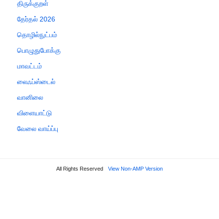
திருக்குறள்
தேர்தல் 2026
தொழில்நுட்பம்
பொழுதுபோக்கு
மாவட்டம்
லைஃப்ஸ்டைல்
வானிலை
விளையாட்டு
வேலை வாய்ப்பு
All Rights Reserved
View Non-AMP Version