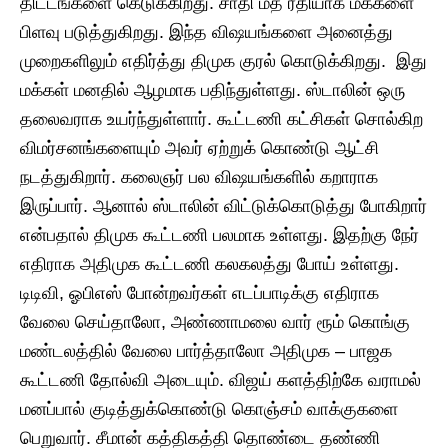
திட்டங்களை கெடுக்கிறது. சாதி மத ரீதியாக மக்களை
பிளவு படுத்துகிறது. இந்த விஷயங்களை அனைத்து
முறைகளிலும் எதிர்த்து திமுக குரல் கொடுக்கிறது. இது
மக்கள் மனதில் ஆழமாக பதிந்துள்ளது. ஸ்டாலின் ஒரு
தலைவராக உயர்ந்துள்ளார். கூட்டணி கட்சிகள் சொல்கிற
விமர்சனங்களையும் அவர் ஏற்றுக் கொண்டு ஆட்சி
நடத்துகிறார். கலைஞர் பல விஷயங்களில் கறாராக
இருப்பார். ஆனால் ஸ்டாலின் விட்டுக்கொடுத்து போகிறார்
என்பதால் திமுக கூட்டணி பலமாக உள்ளது. இதற்கு நேர்
எதிராக அதிமுக கூட்டணி கலகலத்து போய் உள்ளது.
டிடிவி, ஓபிஎஸ் போன்றவர்கள் எடப்பாடிக்கு எதிராக
வேலை செய்தாலோ, அண்ணாமலை வார் ரூம் கொங்கு
மண்டலத்தில் வேலை பார்த்தாலோ அதிமுக – பாஜக
கூட்டணி தோல்வி அடையும். விஜய் களத்திற்கே வராமல்
மனப்பால் குடித்துக்கொண்டு கொஞ்சம் வாக்குகளை
பெறுவார். சீமான் கத்திகத்தி தொண்டை தண்ணி