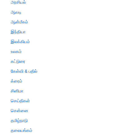
அரசியல்
ஆவடி
ஆன்மீகம்
இந்தியா
இலக்கியம்
உலகம்
கட்டுரை
கேள்வி & பதில்
க்ரைம்
சினிமா
செய்திகள்
சென்னை
தமிழ்நாடு
தலையங்கம்