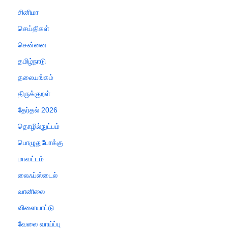
சினிமா
செய்திகள்
சென்னை
தமிழ்நாடு
தலையங்கம்
திருக்குறள்
தேர்தல் 2026
தொழில்நுட்பம்
பொழுதுபோக்கு
மாவட்டம்
லைஃப்ஸ்டைல்
வானிலை
விளையாட்டு
வேலை வாய்ப்பு