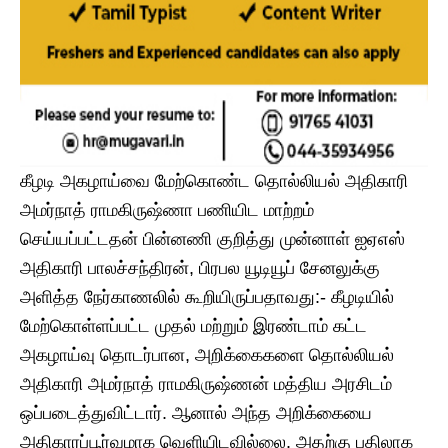
கீழடி அகழாய்வை மேற்கொண்ட தொல்லியல் அதிகாரி
அமர்நாத் ராமகிருஷ்ணா பணியிட மாற்றம்
செய்யப்பட்டதன் பின்னணி குறித்து முன்னாள் ஐஏஎஸ்
அதிகாரி பாலச்சந்திரன், பிரபல யூடியூப் சேனலுக்கு
அளித்த நேர்காணலில் கூறியிருப்பதாவது:- கீழடியில்
மேற்கொள்ளப்பட்ட முதல் மற்றும் இரண்டாம் கட்ட
அகழாய்வு தொடர்பான, அறிக்கைகளை தொல்லியல்
அதிகாரி அமர்நாத் ராமகிருஷ்ணன் மத்திய அரசிடம்
ஒப்படைத்துவிட்டார். ஆனால் அந்த அறிக்கையை
அதிகாரப்பூர்வமாக வெளியிடவில்லை. அதற்கு பதிலாக