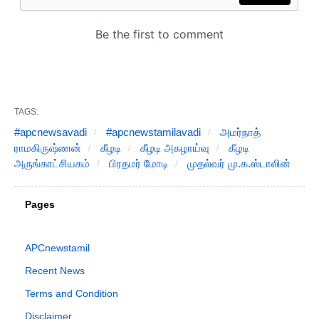
TAGS:
#apcnewsavadi
#apcnewstamilavadi
அமர்நாத்
ராமகிருஷ்ணன்
கீழடி
கீழடி அகழாய்வு
கீழடி
அருங்காட்சியகம்
பிரதமர் மோடி
முதல்வர் மு.க.ஸ்டாலின்
Pages
APCnewstamil
Recent News
Terms and Condition
Disclaimer