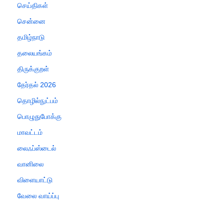
செய்திகள்
சென்னை
தமிழ்நாடு
தலையங்கம்
திருக்குறள்
தேர்தல் 2026
தொழில்நுட்பம்
பொழுதுபோக்கு
மாவட்டம்
லைஃப்ஸ்டைல்
வானிலை
விளையாட்டு
வேலை வாய்ப்பு