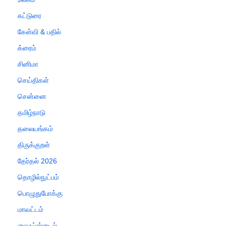
கட்டுரை
கேள்வி & பதில்
க்ரைம்
சினிமா
செய்திகள்
சென்னை
தமிழ்நாடு
தலையங்கம்
திருக்குறள்
தேர்தல் 2026
தொழில்நுட்பம்
பொழுதுபோக்கு
மாவட்டம்
லைஃப்ஸ்டைல்