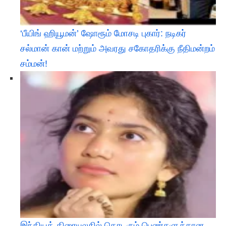
‘பீயிங் ஹியூமன்’ ஷோரூம் மோசடி புகார்: நடிகர்
சல்மான் கான் மற்றும் அவரது சகோதரிக்கு நீதிமன்றம்
சம்மன்!
இந்தியத் திரையுலகில் தொடரும் பெண்களுக்கான