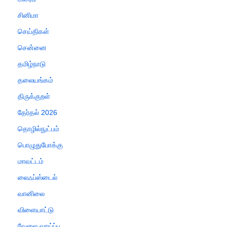
சினிமா
செய்திகள்
சென்னை
தமிழ்நாடு
தலையங்கம்
திருக்குறள்
தேர்தல் 2026
தொழில்நுட்பம்
பொழுதுபோக்கு
மாவட்டம்
லைஃப்ஸ்டைல்
வானிலை
விளையாட்டு
வேலை வாய்ப்பு